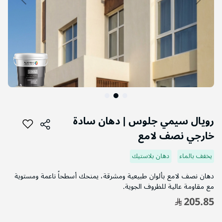
التخطي
إلى
رويال سيمي جلوس | دهان سادة
بداية
خارجي نصف لامع
معرض
الصور
يخفف بالماء
دهان بلاستيك
دهان نصف لامع بألوان طبيعية ومشرقة، يمنحك أسطحاً ناعمة ومستوية
مع مقاومة عالية للظروف الجوية.
205.85