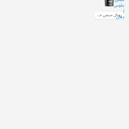
رويال سيمي جلوس | دهان سادة خارجي نصف لامع