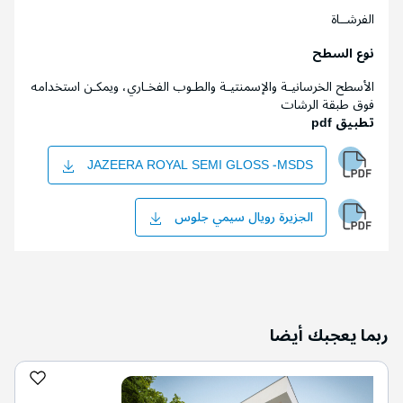
الفرشــاة
نوع السطح
الأسطح الخرسانيـة والإسمنتيـة والطـوب الفخـاري، ويمكـن استخدامه
فوق طبقة الرشات
تطبيق pdf
JAZEERA ROYAL SEMI GLOSS -MSDS
الجزيرة رويال سيمي جلوس
ربما يعجبك أيضا