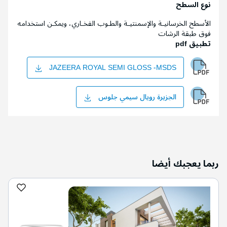
نوع السطح
الأسطح الخرسانيـة والإسمنتيـة والطـوب الفخـاري، ويمكـن استخدامه
فوق طبقة الرشات
تطبيق pdf
JAZEERA ROYAL SEMI GLOSS -MSDS
الجزيرة رويال سيمي جلوس
ربما يعجبك أيضا