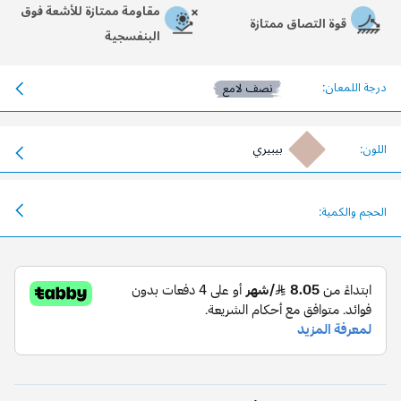
مقاومة ممتازة للأشعة فوق
قوة التصاق ممتازة
البنفسجية
درجة اللمعان:
نصف لامع
اللون:
بيبيري
الحجم والكمية: