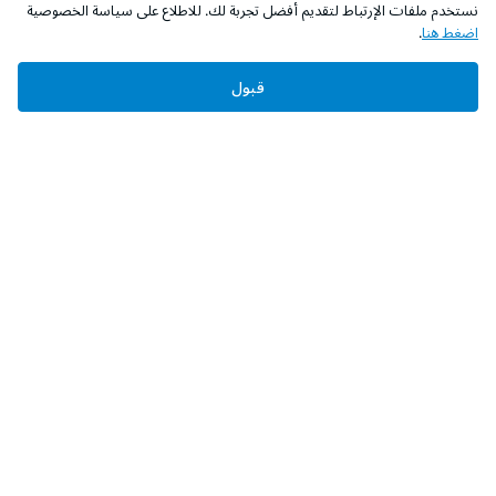
نستخدم ملفات الإرتباط لتقديم أفضل تجربة لك. للاطلاع على سياسة الخصوصية
اضغط هنا
.
اطلب الآن
أضف إلى السلة
قبول
‫تابعونا‬
حمل التطبيق
عن الشركة
من نحن؟