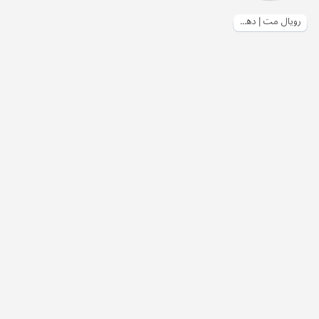
رويال مت | دهان سادة خارجي مطفي