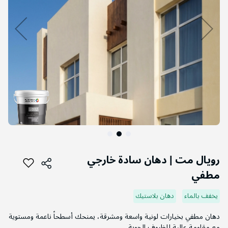
التخطي
إلى
رويال مت | دهان سادة خارجي
بداية
مطفي
معرض
الصور
يخفف بالماء
دهان بلاستيك
دهان مطفي بخيارات لونية واسعة ومشرقة، يمنحك أسطحاً ناعمة ومستوية
مع مقاومة عالية للظروف الجوية.