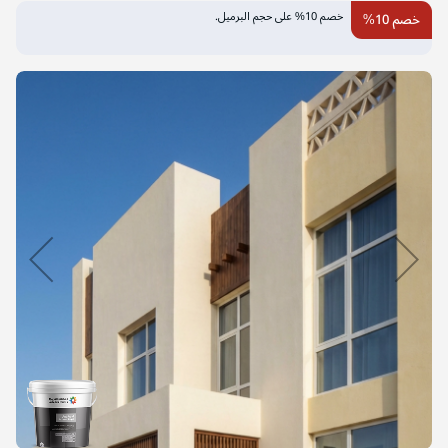
التخطي
خصم 10% على حجم البرميل.
خصم 10%
إلى
نهاية
معرض
الصور