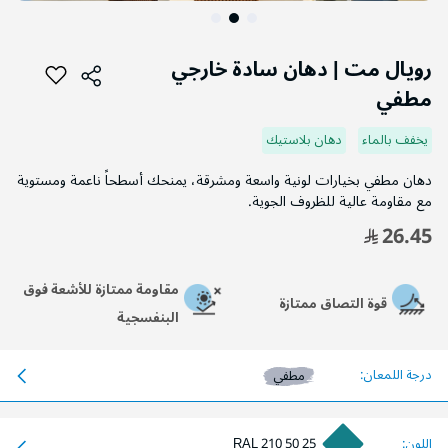
التخطي
إلى
رويال مت | دهان سادة خارجي
بداية
مطفي
معرض
الصور
يخفف بالماء
دهان بلاستيك
دهان مطفي بخيارات لونية واسعة ومشرقة، يمنحك أسطحاً ناعمة ومستوية
مع مقاومة عالية للظروف الجوية.
26.45
مقاومة ممتازة للأشعة فوق
قوة التصاق ممتازة
البنفسجية
درجة اللمعان:
مطفي
اللون:
RAL 210 50 25