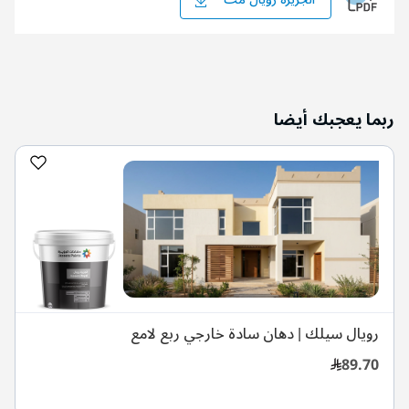
ربما يعجبك أيضا
رويال سيلك | دهان سادة خارجي ربع لامع
89.70