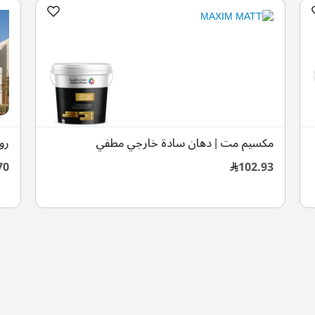
مكسيم مت | دهان سادة خارجي مطفي
رو
70
102.93