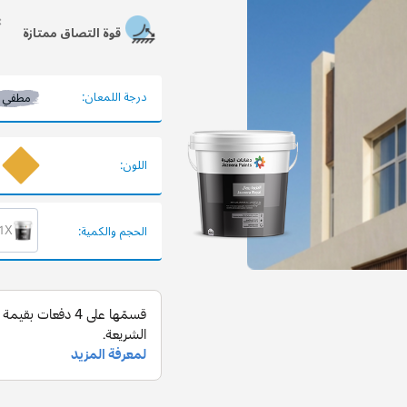
قوة التصاق ممتازة
درجة اللمعان:
مطفي
اللون:
1X عبوة 900 
الحجم والكمية: