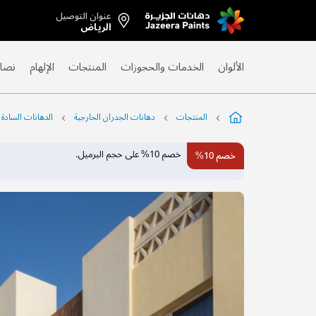
عنوان التوصيل
Skip
الرياض
to
Content
الألوان
الخدمات والحجوزات
المنتجات
الإلهام
نصائ
المنتجات
دهانات الجدران الخارجية
الدهانات السادة
التخطي
خصم 10% على حجم البرميل.
خصم 10%
إلى
نهاية
معرض
الصور