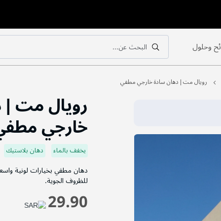
ح وحلول
البحث عن...
بحث
بحث
رويال مت | دهان سادة خارجي مطفي
رويال مت | 
خارجي مطفي
يخفف بالماء
دهان بلاستيك
دهان مطفي بخيارات لونية واسع
للظروف الجوية.
29.90