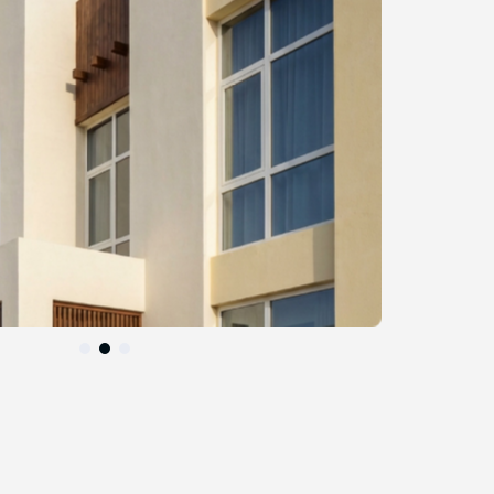
التخطي
إلى
بداية
معرض
الصور