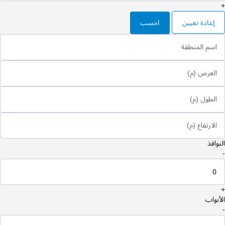
+
إعادة تعيين
احسب
اسم المنطقة
العرض (م)
الطول (م)
الارتفاع (م)
النوافذ
-
+
الأبواب
-