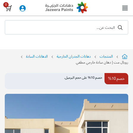
Skip
to
Content
البحث عن...
المنتجات
دهانات الجدران الخارجية
الدهانات السادة
رويال مت | دهان سادة خارجي مطفي
التخطي
خصم 10% على حجم البرميل.
خصم 10%
إلى
نهاية
معرض
الصور