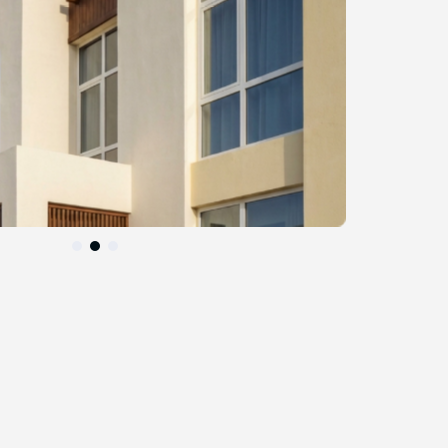
التخطي
إلى
بداية
معرض
الصور