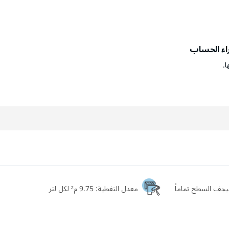
راء الحساب
ا.
معدل التغطية:
9.75 م² لكل لتر