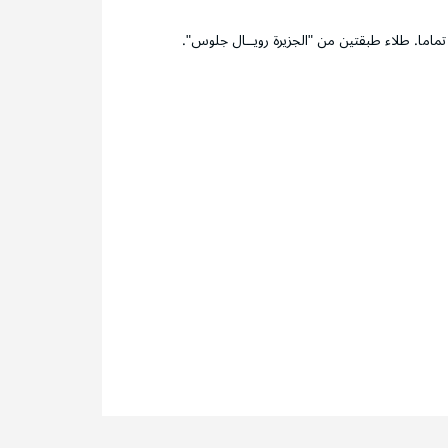
ما. طلاء طبقتين من "الجزيرة رويــال جلوس".