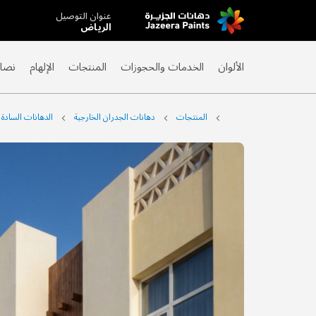
عنوان التوصيل
Skip
الرياض
to
Content
الألوان
الخدمات والحجوزات
المنتجات
الإلهام
نصائ
المنتجات
دهانات الجدران الخارجية
الدهانات السادة
التخطي
إلى
نهاية
معرض
الصور