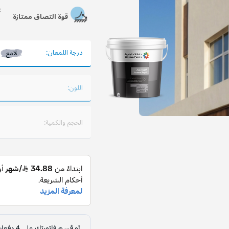
قوة التصاق ممتازة
درجة اللمعان:
لامع
اللون:
الحجم والكمية: