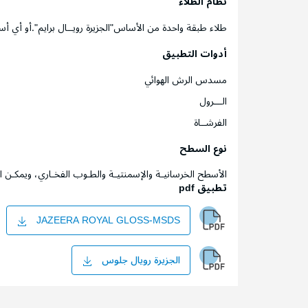
نظام الطلاء
طلاء طبقة واحدة من الأساس"الجزيرة رويــال برايم".أو أ
أدوات التطبيق
مسدس الرش الهوائي
الـــرول
الفرشــاة
نوع السطح
الأسطح الخرسانيـة والإسمنتيـة والطـوب الفخـاري، ويمكـن
تطبيق pdf
JAZEERA ROYAL GLOSS-MSDS
الجزيرة رويال جلوس