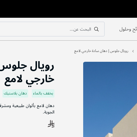
ح وحلول
البحث عن...
بحث
بحث
رويال جلوس | دهان سادة خارجي لامع
رويال جلوس 
خارجي لامع
يخفف بالماء
دهان بلاستيك
دهان لامع بألوان طبيعية ومشرق
الجوية.