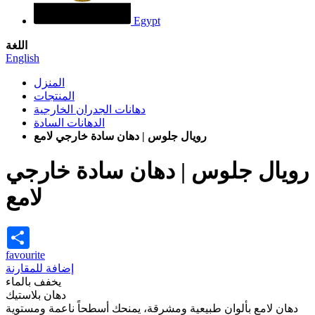
Egypt
اللغة
English
المنزل
المنتجات
دهانات الجدران الخارجية
الدهانات السادة
رويال جلوس | دهان سادة خارجي لامع
رويال جلوس | دهان سادة خارجي
لامع
Share
favourite
إضافة للمقارنة
يخفف بالماء
دهان بلاستيك
دهان لامع بألوان طبيعية ومشرقة، يمنحك أسطحاً ناعمة ومستوية