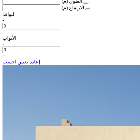
الطول (م)
الارتفاع (م)
النوافذ
-
+
الأبواب
-
+
إعادة تعيين
احسب