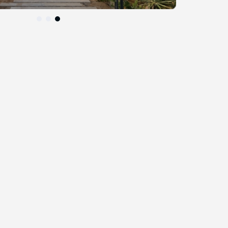
التخطي
إلى
بداية
معرض
الصور