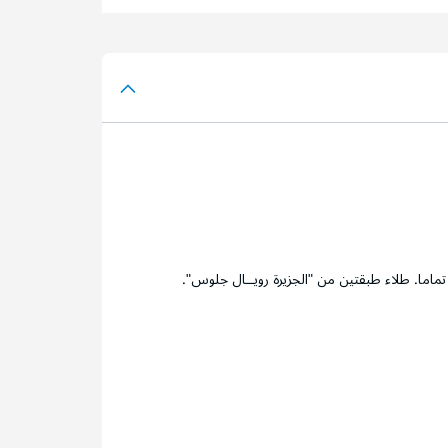
ما. طلاء طبقتين من "الجزيرة رويــال جلوس".