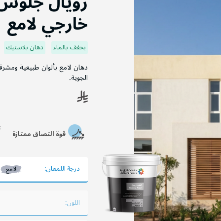
رويال جلوس 
خارجي لامع
يخفف بالماء
دهان بلاستيك
دهان لامع بألوان طبيعية ومشرق
الجوية.
قوة التصاق ممتازة
درجة اللمعان:
لامع
اللون: