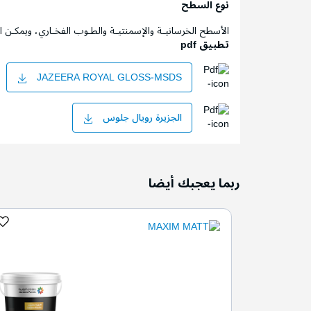
نوع السطح
الأسطح الخرسانيـة والإسمنتيـة والطـوب الفخـاري، ويمكـن
تطبيق pdf
JAZEERA ROYAL GLOSS-MSDS
الجزيرة رويال جلوس
ربما يعجبك أيضا