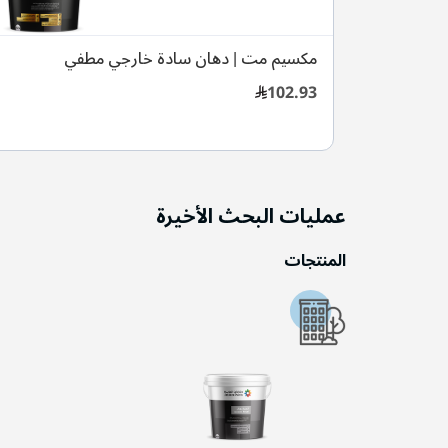
رجي نصف
مكسيم مت | دهان سادة خارجي مطفي
102.93
عمليات البحث الأخيرة
المنتجات