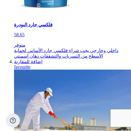
فلكسي جارد البودرة
58.65
متوفر
داخلي وخارجي
يجب شراء فلكسي جارد الأساس
لحماية
الأسطح من التسربات والتشققات
دهان إسمنتي
إضافة للمقارنة
favourite