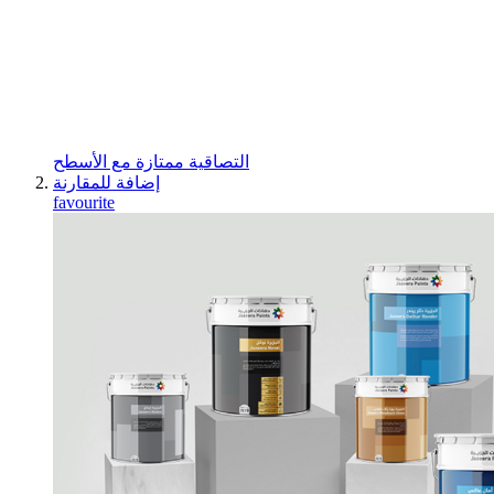
اﻟﺘﺼﺎﻗﻴﺔ ﻣﻤﺘﺎزة ﻣﻊ اﻷﺳﻄﺢ
إضافة للمقارنة
favourite