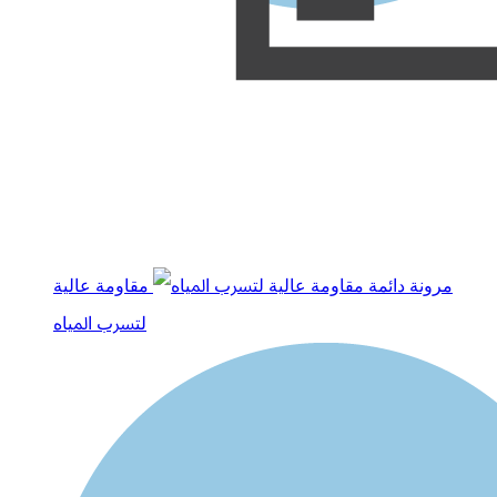
ﻣﺮوﻧﺔ داﺋﻤﺔ
ﻣﻘﺎوﻣﺔ ﻋﺎﻟﻴﺔ
ﻟﺘﴪب اﳌﻴﺎه