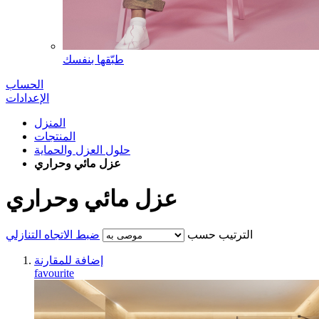
طبّقها بنفسك
الحساب
الإعدادات
المنزل
المنتجات
حلول العزل والحماية
عزل مائي وحراري
عزل مائي وحراري
الترتيب حسب
ضبط الاتجاه التنازلي
إضافة للمقارنة
favourite