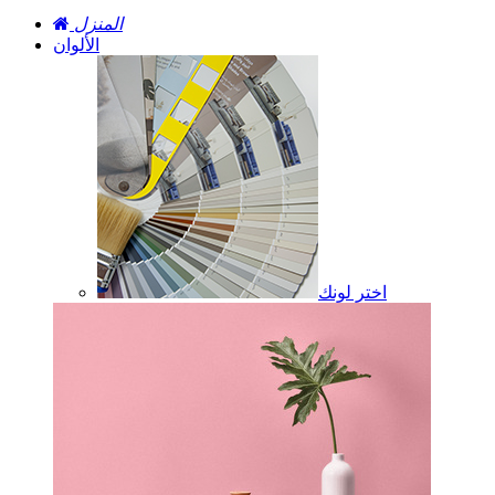
المنزل
الألوان
اختر لونك