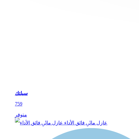
سيلتك
759
متوفر
ﻋﺎزل ﻣﺎﰄ ﻓﺎﺋﻖ اﻷداء