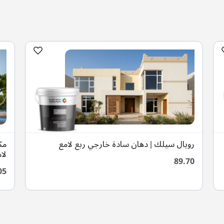
رويال سيلك | دهان سادة خارجي ربع لامع
مك
لا
89.70
05