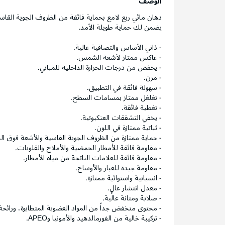
الوصف
دهان مائي ربع لامع بحماية فائقة من الظروف الجوية القاسي
يضمن لك حماية طويلة الأمد.
- ذاتي الأساس والتصاقية عالية.
- عاكس ممتاز لأشعة الشمس.
- يخفض من درجات الحرارة الداخلية للمباني.
- مرن.
- سهولة فائقة في التطبيق.
- تغلغل ممتاز بمسامات السطح.
- تغطية فائقة.
- يخفي التشققات العنكبوتية.
- ثباتية ممتازة في اللون.
- حماية ممتازة من الظروف الجوية القاسية والأشعة فوق ال
- مقاومة فائقة للأمطار الحمضية والأملاح والقلويات.
- مقاومة فائقة للعلامات الناتجة من مياه الأمطار.
- مقاومة جيدة للغبار والأوساخ.
- انسيابية واستوائية ممتازة.
- معدل انتشار عالٍ.
- صلابة ومتانة عالية.
- محتوى منخفض جداً من المواد العضوية المتطايرة، ورائح
- تركيبة خالية من الفورمالدهيد والأمونيا وAPEO.