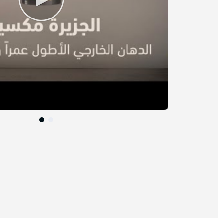
التخطي
إلى
بداية
معرض
الصور