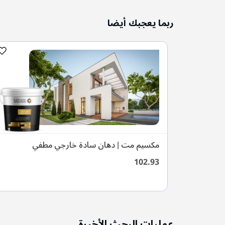
ربما يعجبك أيضا
رجي نصف
مكسيم مت | دهان سادة خارجي مطفي
102.93
عمليات البحث الأخيرة