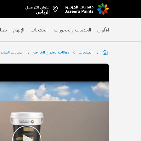
عنوان التوصيل
Skip
الرياض
to
Content
الألوان
الخدمات والحجوزات
المنتجات
الإلهام
نصائ
المنتجات
دهانات الجدران الخارجية
الدهانات السادة
التخطي
إلى
نهاية
معرض
الصور