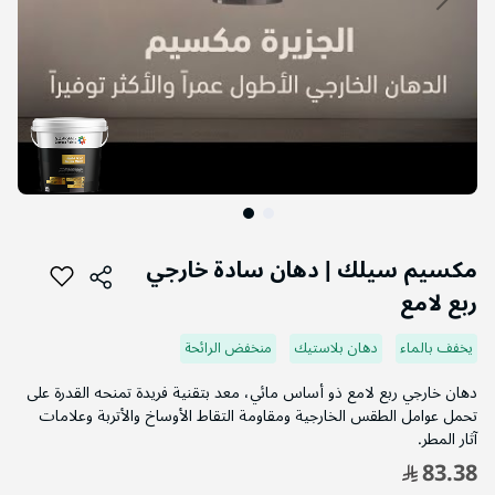
التخطي
إلى
مكسيم سيلك | دهان سادة خارجي
بداية
ربع لامع
معرض
الصور
يخفف بالماء
دهان بلاستيك
منخفض الرائحة
دهان خارجي ربع لامع ذو أساس مائي، معد بتقنية فريدة تمنحه القدرة على
تحمل عوامل الطقس الخارجية ومقاومة التقاط الأوساخ والأتربة وعلامات
آثار المطر.
83.38