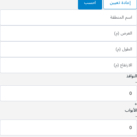
إعادة تعيين
احسب
اسم المنطقة
العرض (م)
الطول (م)
الارتفاع (م)
النوافذ
-
+
الأبواب
-