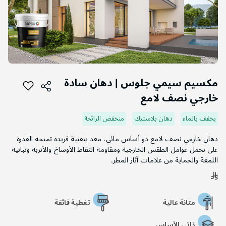
التخطي
إلى
مكسيم سيمي جلوس | دهان سادة
بداية
خارجي نصف لامع
معرض
الصور
يخفف بالماء
دهان بلاستيك
منخفض الرائحة
دهان خارجي نصف لامع ذو أساس مائي، معد بتقنية فريدة تمنحه القدرة
على تحمل عوامل الطقس الخارجية ومقاومة التقاط الأوساخ والأتربة وثباتية
اللمعة والحماية من علامات آثار المطر.
متانة عالية
تغطية فائقة
ذاتي الأساس