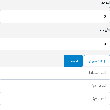
النوافذ
-
+
الأبواب
-
+
إعادة تعيين
احسب
اسم المنطقة
العرض (م)
الطول (م)