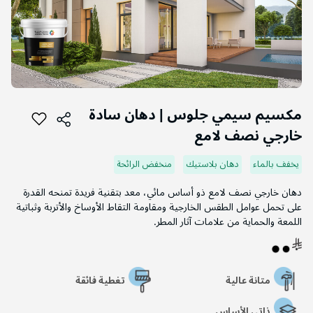
التخطي
إلى
مكسيم سيمي جلوس | دهان سادة
بداية
خارجي نصف لامع
معرض
الصور
يخفف بالماء
دهان بلاستيك
منخفض الرائحة
دهان خارجي نصف لامع ذو أساس مائي، معد بتقنية فريدة تمنحه القدرة
على تحمل عوامل الطقس الخارجية ومقاومة التقاط الأوساخ والأتربة وثباتية
اللمعة والحماية من علامات آثار المطر.
متانة عالية
تغطية فائقة
ذاتي الأساس