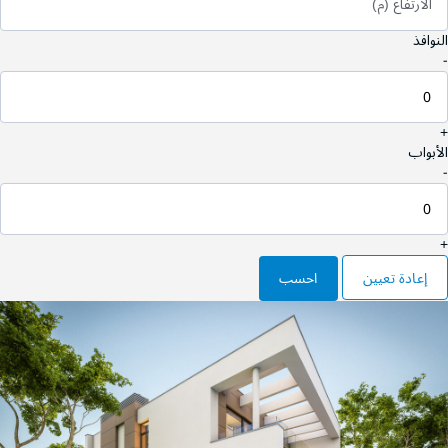
الارتفاع (م)
النوافذ
-
+
الأبواب
-
+
إعادة تعيين
احسب