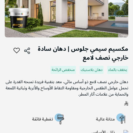
التخطي
إلى
مكسيم سيمي جلوس | دهان سادة
بداية
خارجي نصف لامع
معرض
الصور
يخفف بالماء
دهان بلاستيك
منخفض الرائحة
دهان خارجي نصف لامع ذو أساس مائي، معد بتقنية فريدة تمنحه القدرة على
تحمل عوامل الطقس الخارجية ومقاومة التقاط الأوساخ والأتربة وثباتية اللمعة
والحماية من علامات آثار المطر.
متانة عالية
تغطية فائقة
ذاتي الأساس