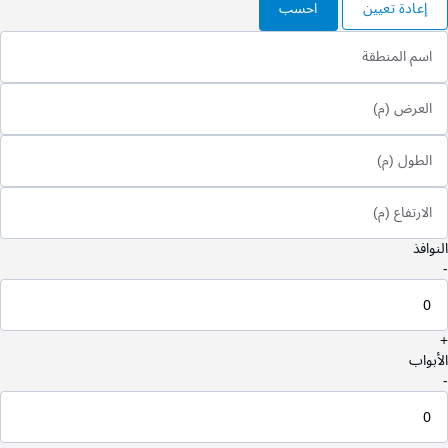
إعادة تعيين
احسب
اسم المنطقة
العرض (م)
الطول (م)
الارتفاع (م)
النوافذ
-
+
الأبواب
-