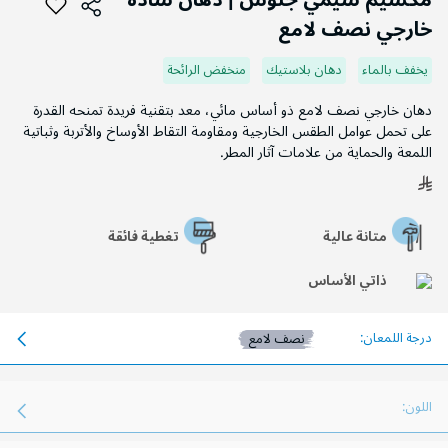
مكسيم سيمي جلوس | دهان سادة
بداية
خارجي نصف لامع
معرض
الصور
يخفف بالماء
دهان بلاستيك
منخفض الرائحة
دهان خارجي نصف لامع ذو أساس مائي، معد بتقنية فريدة تمنحه القدرة
على تحمل عوامل الطقس الخارجية ومقاومة التقاط الأوساخ والأتربة وثباتية
اللمعة والحماية من علامات آثار المطر.
متانة عالية
تغطية فائقة
ذاتي الأساس
درجة اللمعان:
نصف لامع
اللون: