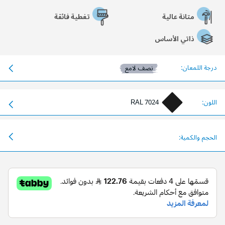
متانة عالية
تغطية فائقة
ذاتي الأساس
درجة اللمعان:
نصف لامع
اللون:
RAL 7024
الحجم والكمية: