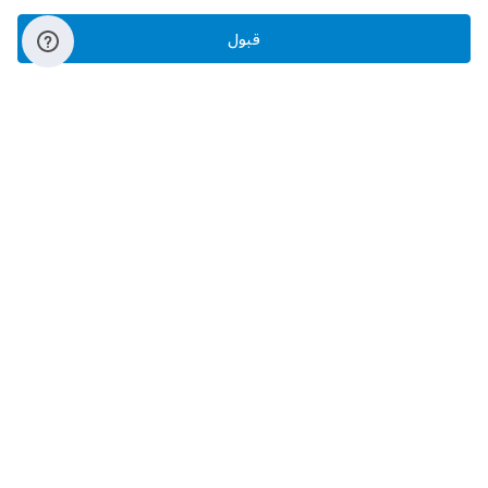
قبول
‫تابعونا‬
حمل التطبيق
عن الشركة
من نحن؟
‫معارضنا‬