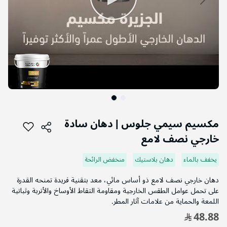
التخطي
إلى
مكسيم سيمي جلوس | دهان سادة
بداية
خارجي نصف لامع
معرض
الصور
يخفف بالماء
دهان بلاستيك
منخفض الرائحة
دهان خارجي نصف لامع ذو أساس مائي، معد بتقنية فريدة تمنحه القدرة
على تحمل عوامل الطقس الخارجية ومقاومة التقاط الأوساخ والأتربة وثباتية
اللمعة والحماية من علامات آثار المطر.
48.88