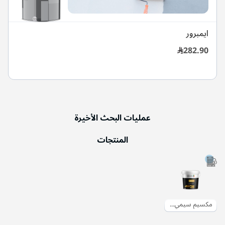
ايمبرور
282.90
عمليات البحث الأخيرة
المنتجات
مكسيم سيمي جلوس | دهان سادة خارجي نصف لامع