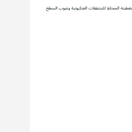
 بتغطيته الممتازة للتشققات العنكبوتية وعيوب السطح