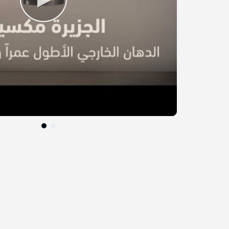
التخطي
إلى
بداية
معرض
الصور