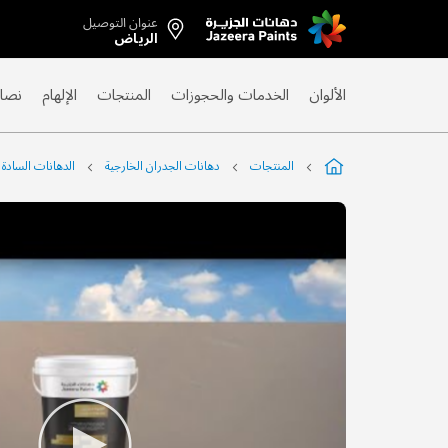
عنوان التوصيل
Skip
الرياض
to
Content
الألوان
الخدمات والحجوزات
المنتجات
الإلهام
نصائ
المنتجات
دهانات الجدران الخارجية
الدهانات السادة
التخطي
إلى
نهاية
معرض
الصور