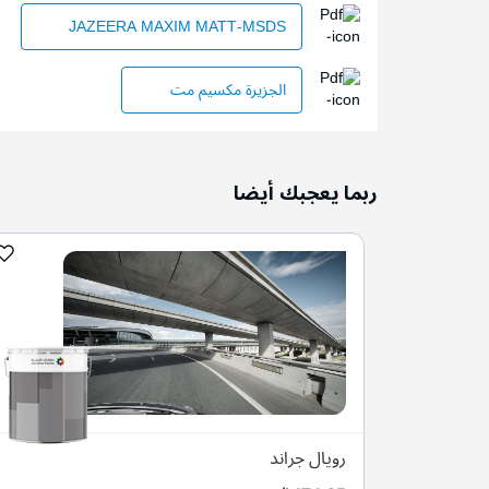
JAZEERA MAXIM MATT-MSDS
الجزيرة مكسيم مت
ربما يعجبك أيضا
امع
رويال جراند