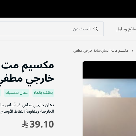
ائح وحلول
البحث عن...
بحث
بحث
مكسيم مت | دهان سادة خارجي مطفي
مكسيم مت |
خارجي مطفي
يخفف بالماء
دهان بلاستيك
دهان خارجي مطفي ذو أساس مائي،
الخارجية ومقاومة التقاط الأوساخ و
39.10