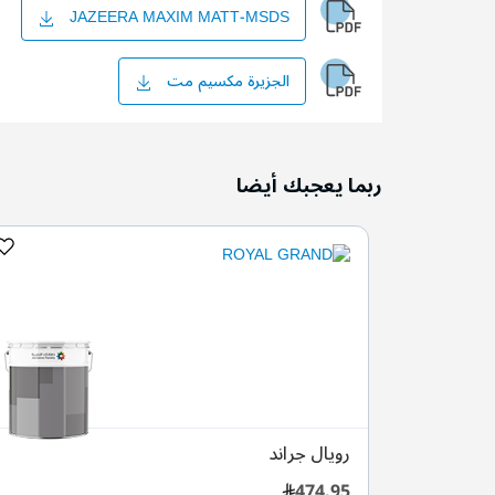
JAZEERA MAXIM MATT-MSDS
الجزيرة مكسيم مت
ربما يعجبك أيضا
لامع
رويال جراند
474.95