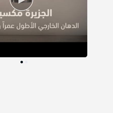
التخطي
إلى
بداية
معرض
الصور