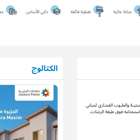
متانة عالية
تغطية فائقة
ذاتي الأساس
مقا
الكتالوج
نتيـة والطـوب الفخـاري لمباني
 استخدامه فوق طبقة الرشات.