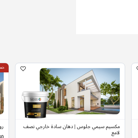
خصم 
مكسيم سيمي جلوس | دهان سادة خارجي نصف
رو
لامع
30