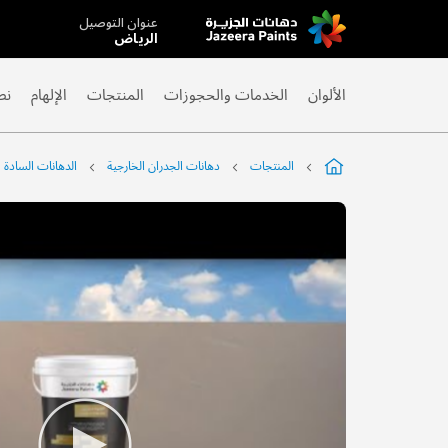
عنوان التوصيل
Skip
الرياض
to
Content
الألوان
الخدمات والحجوزات
المنتجات
الإلهام
نص
المنتجات
دهانات الجدران الخارجية
الدهانات السادة
التخطي
إلى
نهاية
معرض
الصور