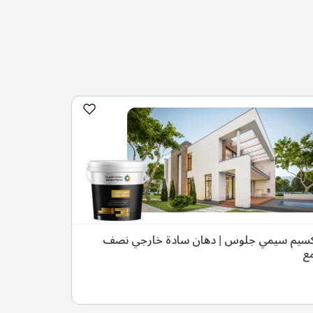
سيم سيمي جلوس | دهان سادة خارجي نصف
مع