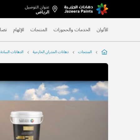
عنوان التوصيل
Skip
الرياض
to
Content
الألوان
الخدمات والحجوزات
المنتجات
الإلهام
نصائ
المنتجات
دهانات الجدران الخارجية
الدهانات السادة
التخطي
إلى
نهاية
معرض
الصور