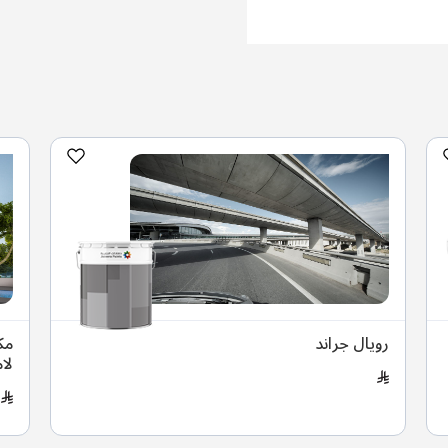
رويال جراند
مك
لا