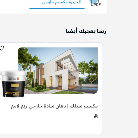
الجزيرة مكسيم جلوس
ربما يعجبك أيضا
امع
مكسيم سيلك | دهان سادة خارجي ربع لامع