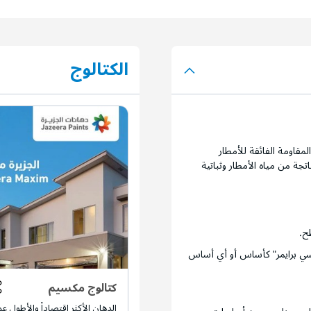
الكتالوج
مقاومة الفائقة للأمطار
تجة من مياه الأمطار وثباتية
ح.
 سي برايمر" كأساس أو أي أساس
كتالوج مكسيم
الدهان الأكثر اقتصاداً والأطول عمر