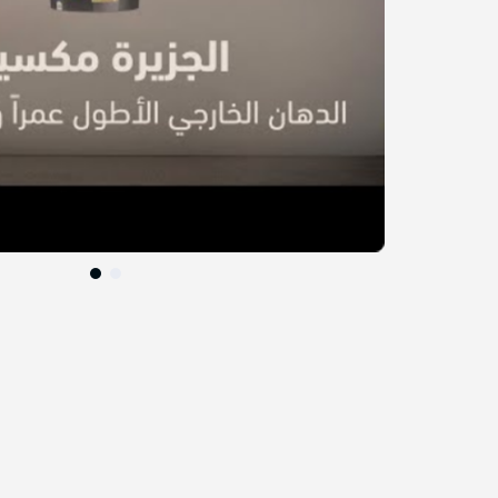
التخطي
إلى
بداية
معرض
الصور