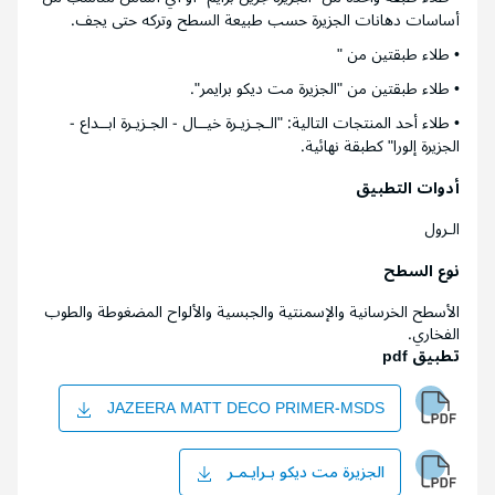
أساسات دهانات الجزيرة حسب طبيعة السطح وتركه حتى يجف.
• طلاء طبقتين من "
• طلاء طبقتين من "الجزيرة مت ديكو برايمر".
• طلاء أحد المنتجات التالية: "الـجـزيـرة خيــال - الجـزيـرة ابــداع -
الجزيرة إلورا" كطبقة نهائية.
أدوات التطبيق
الـرول
نوع السطح
الأسطح الخرسانية والإسمنتية والجبسية والألواح المضغوطة والطوب
الفخاري.
تطبيق pdf
JAZEERA MATT DECO PRIMER-MSDS
الجزيرة مت ديكو بـرايـمـر