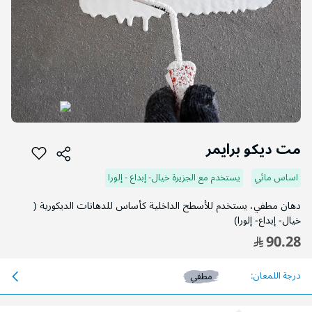
التخطي
إلى
مت ديكو برايمر
بداية
معرض
اساس مائي
يستخدم مع الجزيرة خيال- إبداع - إلورا
الصور
دهان مطفي، يستخدم للأسطح الداخلية كأساس للدهانات الديكورية (
خيال- إبداع- إلورا)
90.28
درجة اللمعان:
مطفي