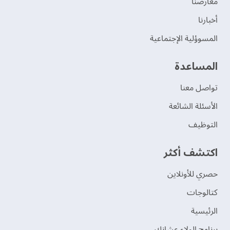
‫معارضنا‬
‫أخبارنا‬
المسوؤلية الإجتماعية
‫المساعدة‬
تواصل معنا
الأسئلة الشائعة
التوظيف
اكتشف أكثر
حصري للأونلاين
‫كتالوجات‬
الرئيسية
برنامج الولاء عشانك