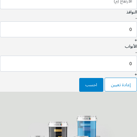
الارتفاع (م)
النوافذ
-
+
الأبواب
-
+
إعادة تعيين
احسب