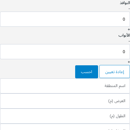
النوافذ
-
+
الأبواب
-
+
إعادة تعيين
احسب
اسم المنطقة
العرض (م)
الطول (م)