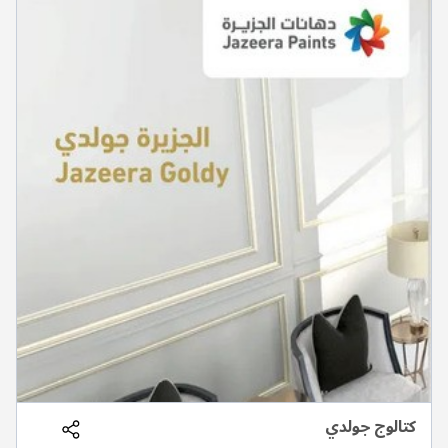
كتالوج جولدي