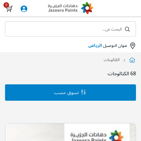
Skip
to
Content
البحث عن...
عنوان التوصيل
الرياض
الكتالوجات
68
الكتالوجات
Load Previous Page
تسوق حسب