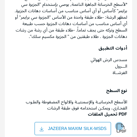
*لأسطح الخرسانة الجاهزة الناعمة, يوصي بإستخدام "الجزيرة سي
برايمر" كأساس أو أي أساس مناسب من أساسات دهانات الجزيرة.
لمظهر الرشة: -طلاء طبقة واحدة من الأساس "الجزيرة سي برايمر" أو
أي أساس مناسب من أساسات دهانات الجزيرة حسب طبيعة
السطح وتركه حتى يجف تماماً. -طلاء طبقة من أي رشة من رشات
دهانات الجزيرة . طلاء طبقتين من " الجزيرة مكسيم سلك".
أدوات التطبيق
مسدس الرش الهوائي
الـــرول
الفرشــاة
نوع السطح
الأسطح الخرسانيـة والإسمنتيـة والالواح المضغوطة والطـوب
الفخـاري، ويمكـن استخدامه فوق طبقة الرشات
PDF تحميل الملفات
JAZEERA MAXIM SILK-MSDS