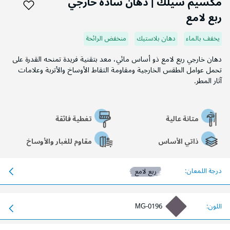
مكسيم سيلك | دهان سادة خارجي
بداية
ربع لامع
معرض
الصور
يخفف بالماء
دهان بلاستيك
منخفض الرائحة
دهان خارجي ربع لامع ذو أساس مائي، معد بتقنية فريدة تمنحه القدرة على
تحمل عوامل الطقس الخارجية ومقاومة التقاط الأوساخ والأتربة وعلامات
آثار المطر.
متانة عالية
تغطية فائقة
ذاتي الأساس
مقاوم للغبار والأوساخ
درجة اللمعان:
ربع لامع
اللون:
MG-0196