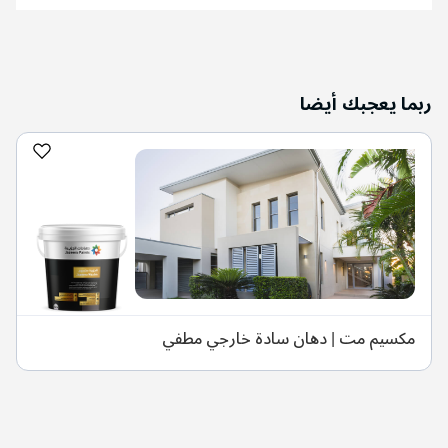
ربما يعجبك أيضا
مكسيم مت | دهان سادة خارجي مطفي