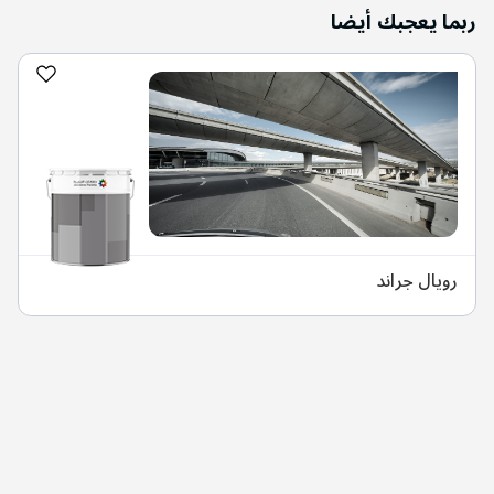
ربما يعجبك أيضا
رويال جراند