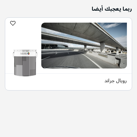
ربما يعجبك أيضا
رويال جراند