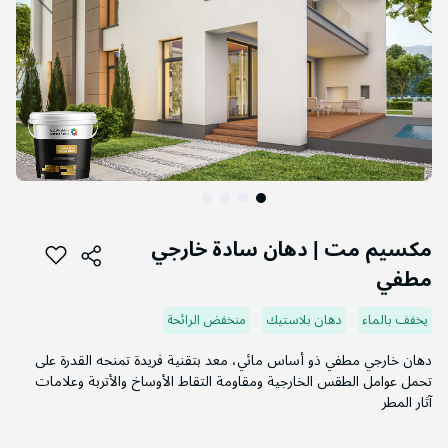
التخطي
إلى
مكسيم مت | دهان سادة خارجي
بداية
مطفي
معرض
الصور
يخفف بالماء
دهان بلاستيك
منخفض الرائحة
دهان خارجي مطفي ذو أساس مائي، معد بتقنية فريدة تمنحه القدرة على
تحمل عوامل الطقس الخارجية ومقاومة التقاط الأوساخ والأتربة وعلامات
آثار المطر