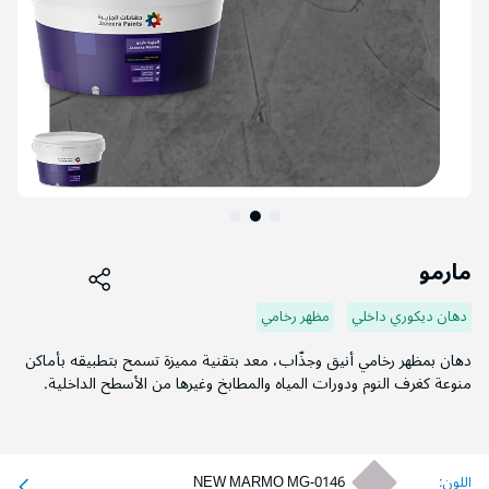
التخطي
إلى
مارمو
بداية
معرض
دهان ديكوري داخلي
مظهر رخامي
الصور
دهان بمظهر رخامي أنيق وجذّاب، معد بتقنية مميزة تسمح بتطبيقه بأماكن
منوعة كغرف النوم ودورات المياه والمطابخ وغيرها من الأسطح الداخلية.
اللون:
NEW MARMO MG-0146