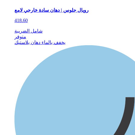
رويال جلوس | دهان سادة خارجي لامع
418.60
شامل الضريبة
متوفر
يخفف بالماء
دهان بلاستيك