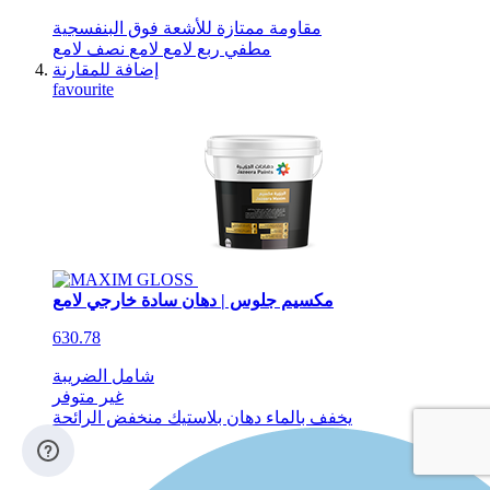
مقاومة ممتازة للأشعة فوق البنفسجية
مطفي
ربع لامع
لامع
نصف لامع
إضافة للمقارنة
favourite
مكسيم جلوس | دهان سادة خارجي لامع
630.78
شامل الضريبة
غير متوفر
يخفف بالماء
دهان بلاستيك
منخفض الرائحة