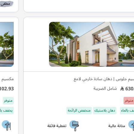
مطفي
م جلوس | دهان سادة خارجي لامع
مكسيم م
102.93
630
شامل الضريبة
متوفر
متوفر
 بالماء
دهان بلاستيك
منخفض الرائحة
يخفف بال
متانة عالية
تغطية فائقة