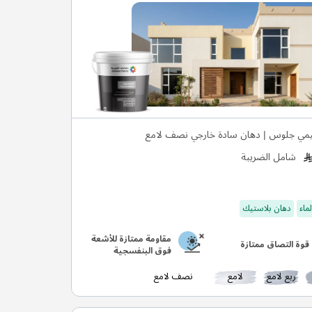
يمي جلوس | دهان سادة خارجي نصف لامع
شامل الضريبة
ماء
دهان بلاستيك
مقاومة ممتازة للأشعة
قوة التصاق ممتازة
فوق البنفسجية
ربع لامع
لامع
نصف لامع