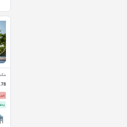
مكسي
.78
غير 
يخفف