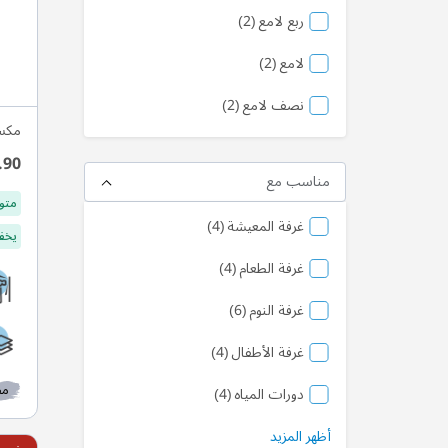
منتج
ربع لامع
2
منتج
لامع
2
منتج
نصف لامع
2
مكسي
.90
مناسب مع
متو
منتج
غرفة المعيشة
4
يخفف
منتج
غرفة الطعام
4
منتج
غرفة النوم
6
منتج
غرفة الأطفال
4
مط
منتج
دورات المياه
4
أظهر المزيد