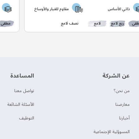
ذاتي الأساس
مقاوم للغبار والأوساخ
في
ربع لامع
لامع
نصف لامع
مطفي
عن الشركة
‫المساعدة‬
من نحن؟
تواصل معنا
‫معارضنا‬
الأسئلة الشائعة
‫أخبارنا‬
التوظيف
المسوؤلية الإجتماعية