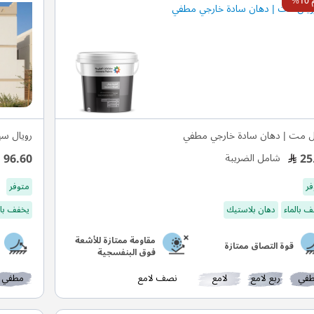
%
ل مت | دهان سادة خارجي مطفي
رويال س
96.60
25
شامل الضريبة
فر
متوفر
 بالماء
دهان بلاستيك
يخفف بال
مقاومة ممتازة للأشعة
قوة التصاق ممتازة
فوق البنفسجية
في
ربع لامع
لامع
نصف لامع
مطفي