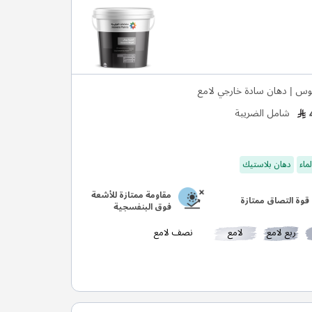
وس | دهان سادة خارجي لامع
شامل الضريبة
ماء
دهان بلاستيك
مقاومة ممتازة للأشعة
قوة التصاق ممتازة
فوق البنفسجية
ربع لامع
لامع
نصف لامع