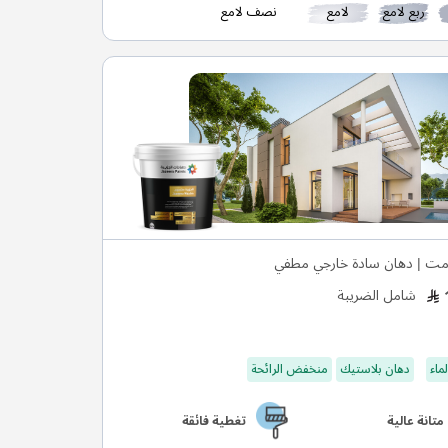
ربع لامع
لامع
نصف لامع
ت | دهان سادة خارجي مطفي
شامل الضريبة
ماء
دهان بلاستيك
منخفض الرائحة
متانة عالية
تغطية فائقة