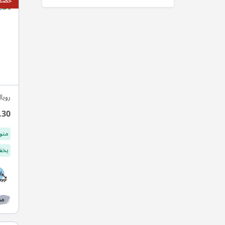
خصم 10
رويا
.30
متو
يخفف
مط