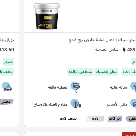
م سيلك | دهان سادة خارجي ربع لامع
رويال جل
418.60
489
شامل الضريبة
فر
متوفر
 بالماء
دهان بلاستيك
منخفض الرائحة
يخفف بال
متانة عالية
تغطية فائقة
مطفي
ذاتي الأساس
مقاوم للغبار والأوساخ
في
ربع لامع
لامع
نصف لامع