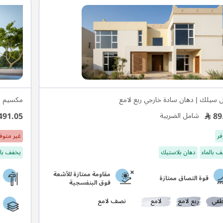
ل سيلك | دهان سادة خارجي ربع لامع
مكسيم س
491.05
89
شامل الضريبة
فر
غير متوف
 بالماء
دهان بلاستيك
يخفف بال
مقاومة ممتازة للأشعة
قوة التصاق ممتازة
فوق البنفسجية
في
ربع لامع
لامع
نصف لامع