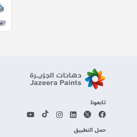
مط
‫تابعونا‬
حمل التطبيق