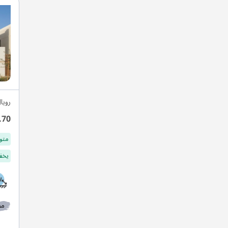
رويا
.70
متو
يخفف
مط