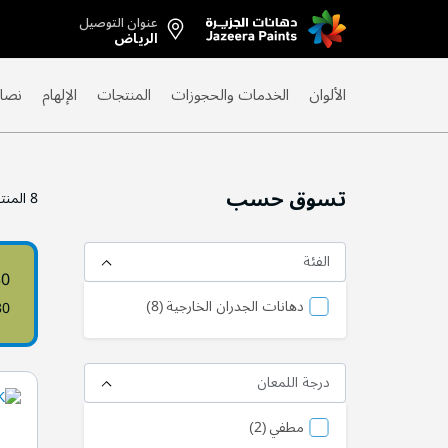
عنوان التوصيل
Skip
الرياض
to
Content
الألوان
الخدمات والحجوزات
المنتجات
الإلهام
نصائ
تسوق حسب
8
المنت
الفئة
30
منتج
دهانات الجدران الخارجية
8
30
درجة اللمعان
منتج
مطفي
2