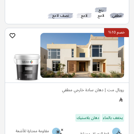
ربع
مطفي
لامع
لامع
نصف لامع
خصم 10%
رويال مت | دهان سادة خارجي مطفي
يخفف بالماء
دهان بلاستيك
مقاومة ممتازة للأشعة
قوة التصاق ممتازة