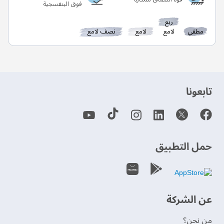
فوق البنفسجية
ربع
مطفي
لامع
لامع
نصف لامع
‫تابعونا‬
حمل التطبيق
عن الشركة
من نحن؟