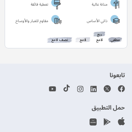
متانة عالية
تغطية فائقة
ذاتي الأساس
مقاوم للغبار والأوساخ
ربع
مطفي
لامع
لامع
نصف لامع
‫تابعونا‬
حمل التطبيق