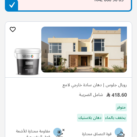
رويال جلوس | دهان سادة خارجي لامع
418.60
شامل الضريبة
متوفر
يخفف بالماء
دهان بلاستيك
مقاومة ممتازة للأشعة
قوة التصاق ممتازة
فوق البنفسجية