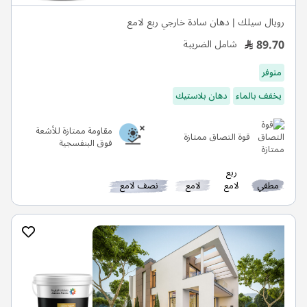
رويال سيلك | دهان سادة خارجي ربع لامع
89.70
شامل الضريبة
متوفر
يخفف بالماء
دهان بلاستيك
مقاومة ممتازة للأشعة
قوة التصاق ممتازة
فوق البنفسجية
ربع
مطفي
لامع
لامع
نصف لامع