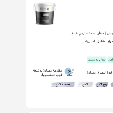
وس | دهان سادة خارجي لامع
شامل الضريبة
ماء
دهان بلاستيك
مقاومة ممتازة للأشعة
قوة التصاق ممتازة
فوق البنفسجية
ربع لامع
لامع
نصف لامع