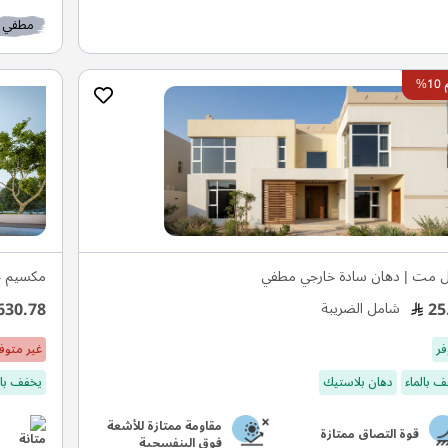
مطفي
%
ل مت | دهان سادة خارجي مطفي
مكسيم ج
630.78
25
شامل الضريبة
فر
غير متوف
 بالماء
دهان بلاستيك
يخفف بال
مقاومة ممتازة للأشعة
قوة التصاق ممتازة
فوق البنفسجية