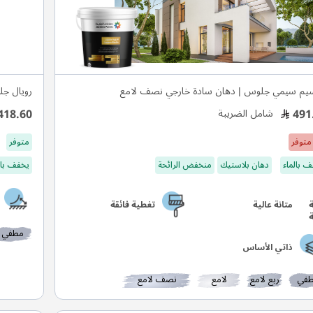
يم سيمي جلوس | دهان سادة خارجي نصف لامع
رويال جل
418.60
491
شامل الضريبة
متوفر
متوفر
 بالماء
دهان بلاستيك
منخفض الرائحة
يخفف بال
متانة عالية
تغطية فائقة
مطفي
ذاتي الأساس
في
ربع لامع
لامع
نصف لامع