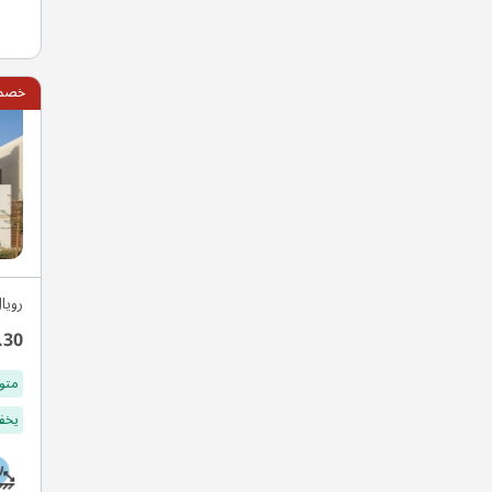
خصم 10
رويا
.30
متو
يخفف