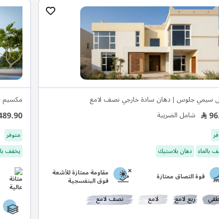
ل سيمي جلوس | دهان سادة خارجي نصف لامع
مكسيم س
489.90
96
شامل الضريبة
فر
متوفر
 بالماء
دهان بلاستيك
يخفف بال
مقاومة ممتازة للأشعة
قوة التصاق ممتازة
فوق البنفسجية
في
ربع لامع
لامع
نصف لامع