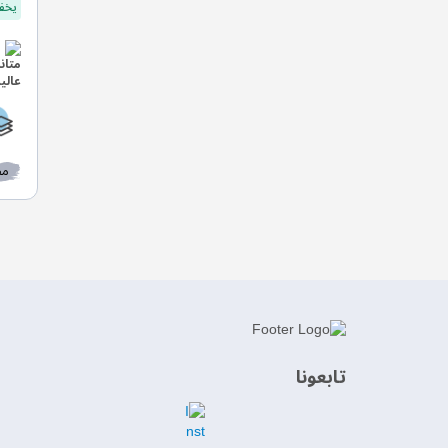
يخفف
مط
‫تابعونا‬