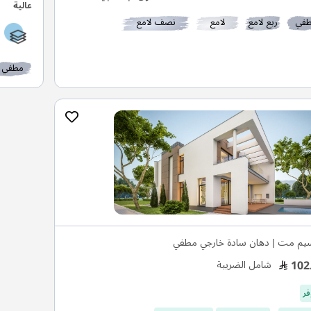
في
ربع لامع
لامع
نصف لامع
مطفي
يم مت | دهان سادة خارجي مطفي
102
شامل الضريبة
فر