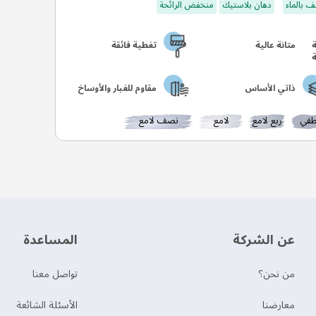
 بالماء
دهان بلاستيك
منخفض الرائحة
متانة عالية
تغطية فائقة
ذاتي الأساس
مقاوم للغبار والأوساخ
في
ربع لامع
لامع
نصف لامع
عن الشركة
‫المساعدة‬
من نحن؟
تواصل معنا
‫معارضنا‬
الأسئلة الشائعة