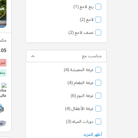
منتج
ربع لامع
1
منتج
لامع
2
منتج
نصف لامع
2
مكس
.05
مناسب مع
غير 
منتج
غرفة المعيشة
4
يخفف
منتج
غرفة الطعام
4
منتج
غرفة النوم
6
منتج
غرفة الأطفال
4
منتج
دورات المياه
3
مط
أظهر المزيد