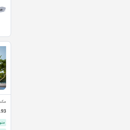
مط
مكس
.93
متو