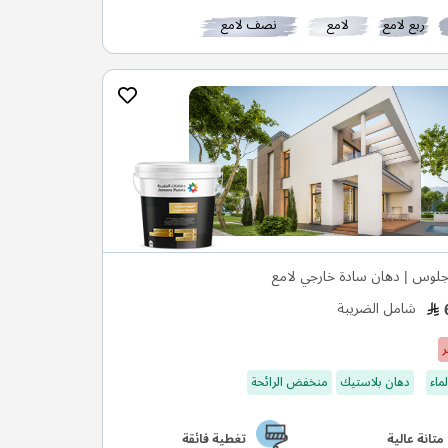
ربع لامع
لامع
نصف لامع
لوس | دهان سادة خارجي لامع
شامل الضريبة
ر
ماء
دهان بلاستيك
منخفض الرائحة
متانة عالية
تغطية فائقة