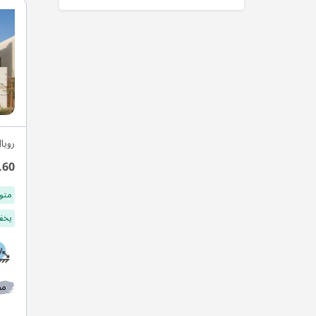
رويا
.60
متو
يخفف
مط