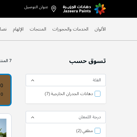
عنوان التوصيل
Skip
to
Content
الألوان
الخدمات والحجوزات
المنتجات
الإلهام
نصائ
تسوق حسب
7
المنت
الفئة
10
منتج
دهانات الجدران الخارجية
7
10
درجة اللمعان
منتج
مطفي
2