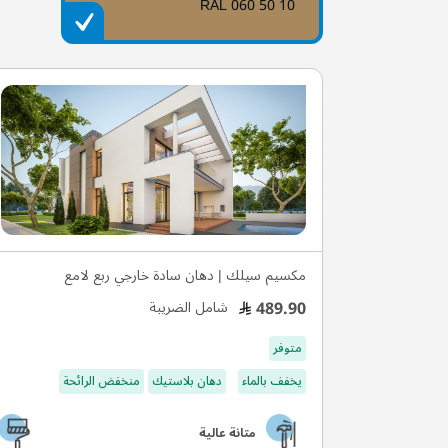
RAL 060 50 10
مكسيم سيلك | دهان سادة خارجي ربع لامع
489.90
شامل الضريبة
متوفر
يخفف بالماء
دهان بلاستيك
منخفض الرائحة
متانة عالية