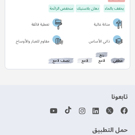
يخفف بالماء
دهان بلاستيك
منخفض الرائحة
متانة عالية
تغطية فائقة
ذاتي الأساس
مقاوم للغبار والأوساخ
ربع
مطفي
لامع
لامع
نصف لامع
‫تابعونا‬
حمل التطبيق