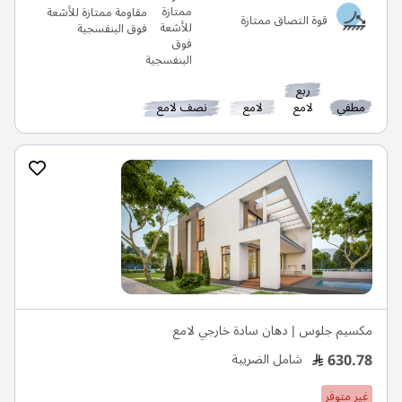
مقاومة ممتازة للأشعة
قوة التصاق ممتازة
فوق البنفسجية
ربع
مطفي
لامع
لامع
نصف لامع
مكسيم جلوس | دهان سادة خارجي لامع
630.78
شامل الضريبة
غير متوفر