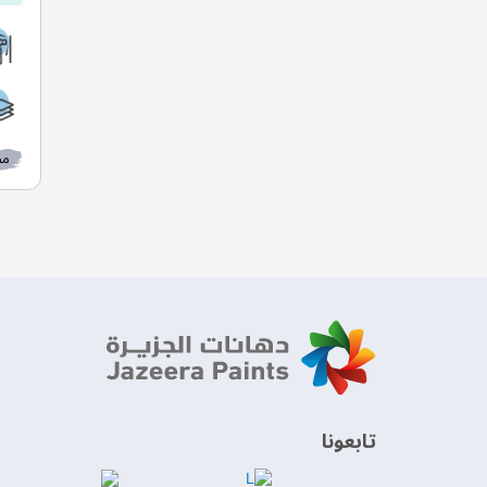
مط
‫تابعونا‬