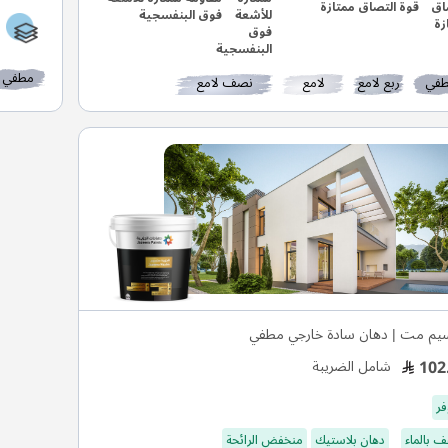
قوة التصاق ممتازة
فوق البنفسجية
مطفي
في
ربع لامع
لامع
نصف لامع
يم مت | دهان سادة خارجي مطفي
102
شامل الضريبة
فر
 بالماء
دهان بلاستيك
منخفض الرائحة