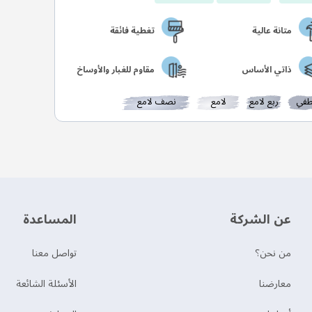
متانة عالية
تغطية فائقة
ذاتي الأساس
مقاوم للغبار والأوساخ
في
ربع لامع
لامع
نصف لامع
عن الشركة
‫المساعدة‬
من نحن؟
تواصل معنا
‫معارضنا‬
الأسئلة الشائعة