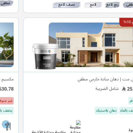
مطفي
في
ربع لامع
لامع
نصف لامع
%
ل مت | دهان سادة خارجي مطفي
مكسيم ج
630.78
25
شامل الضريبة
فر
غير متوف
 بالماء
دهان بلاستيك
يخفف بال
مقاومة ممتازة للأشعة