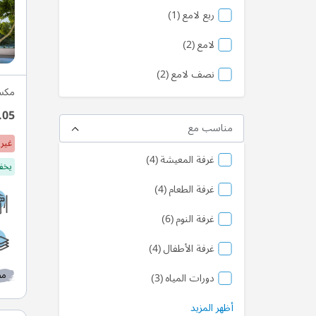
منتج
ربع لامع
1
منتج
لامع
2
منتج
نصف لامع
2
مكس
.05
مناسب مع
غير 
منتج
غرفة المعيشة
4
يخفف
منتج
غرفة الطعام
4
منتج
غرفة النوم
6
منتج
غرفة الأطفال
4
مط
منتج
دورات المياه
3
أظهر المزيد