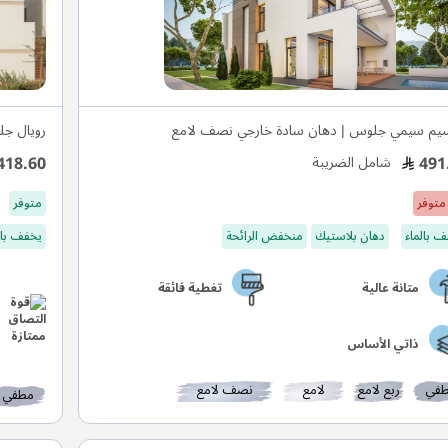
يم سيمي جلوس | دهان سادة خارجي نصف لامع
رويال جل
418.60
491
شامل الضريبة
متوفر
متوفر
 بالماء
دهان بلاستيك
منخفض الرائحة
يخفف بال
متانة عالية
تغطية فائقة
ذاتي الأساس
في
ربع لامع
لامع
نصف لامع
مطفي