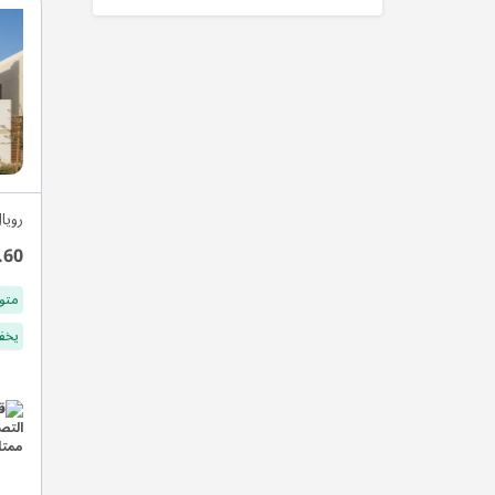
رويا
.60
متو
يخفف