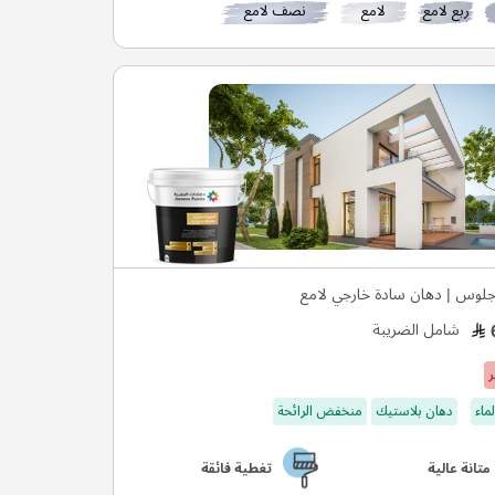
ربع لامع
لامع
نصف لامع
لوس | دهان سادة خارجي لامع
شامل الضريبة
ر
ماء
دهان بلاستيك
منخفض الرائحة
متانة عالية
تغطية فائقة