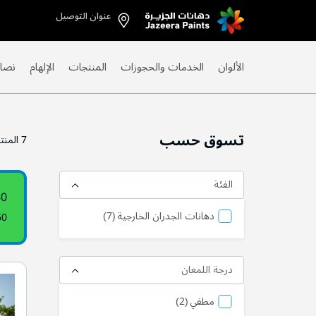
عنوان التوصيل
Skip
to
Content
الألوان
الخدمات والحجوزات
المنتجات
الإلهام
نصائ
تسوق حسب
7
المنت
الفئة
60
منتج
دهانات الجدران الخارجية
7
60
درجة اللمعان
منتج
مطفي
2