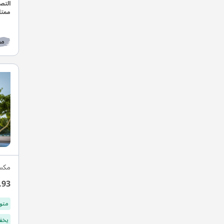
مط
مكس
.93
متو
يخفف