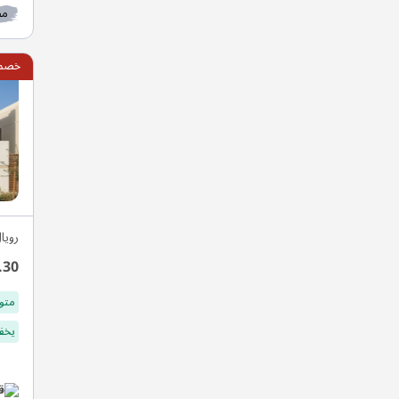
مط
خصم 10
رويا
.30
متو
يخفف