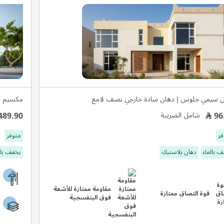
ل سيمي جلوس | دهان سادة خارجي نصف لامع
مكسيم س
489.90
96
شامل الضريبة
فر
متوفر
 بالماء
دهان بلاستيك
يخفف بال
مقاومة ممتازة للأشعة
قوة التصاق ممتازة
فوق البنفسجية