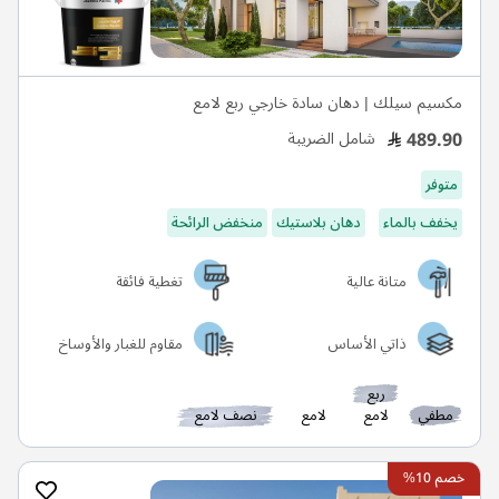
مكسيم سيلك | دهان سادة خارجي ربع لامع
489.90
شامل الضريبة
متوفر
يخفف بالماء
دهان بلاستيك
منخفض الرائحة
متانة عالية
تغطية فائقة
ذاتي الأساس
مقاوم للغبار والأوساخ
ربع
مطفي
لامع
لامع
نصف لامع
خصم 10%