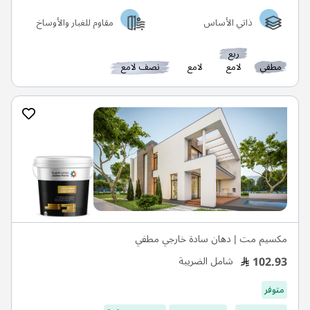
ذاتي الأساس
مقاوم للغبار والأوساخ
ربع
مطفي
لامع
لامع
نصف لامع
مكسيم مت | دهان سادة خارجي مطفي
102.93
شامل الضريبة
متوفر