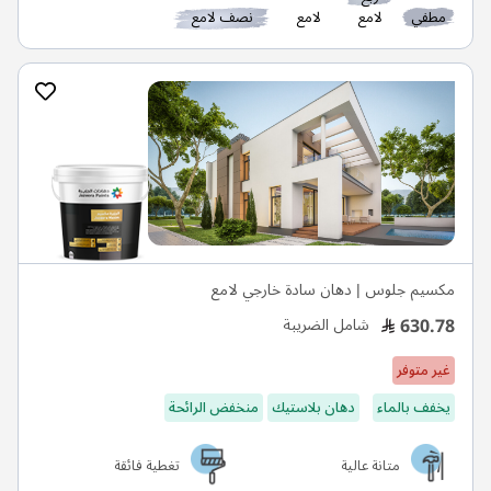
مطفي
لامع
لامع
نصف لامع
مكسيم جلوس | دهان سادة خارجي لامع
630.78
شامل الضريبة
غير متوفر
يخفف بالماء
دهان بلاستيك
منخفض الرائحة
متانة عالية
تغطية فائقة