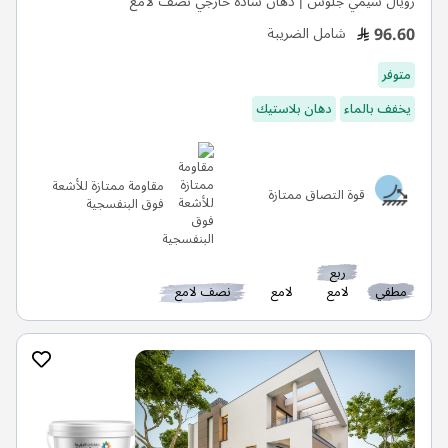
رويال سيمي جلوس | دهان سادة خارجي نصف لامع
96.60
شامل الضريبة
متوفر
يخفف بالماء
دهان بلاستيك
مقاومة ممتازة للأشعة
قوة التصاق ممتازة
فوق البنفسجية
ربع
مطفي
لامع
لامع
نصف لامع