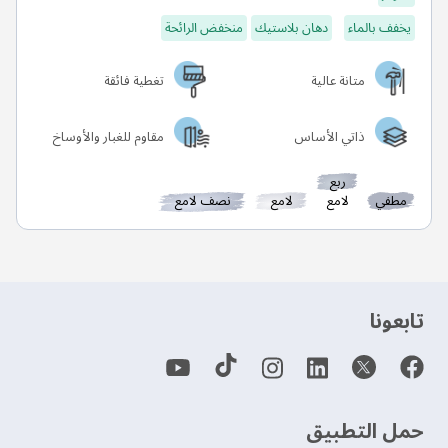
يخفف بالماء
دهان بلاستيك
منخفض الرائحة
متانة عالية
تغطية فائقة
ذاتي الأساس
مقاوم للغبار والأوساخ
ربع
مطفي
لامع
لامع
نصف لامع
‫تابعونا‬
حمل التطبيق