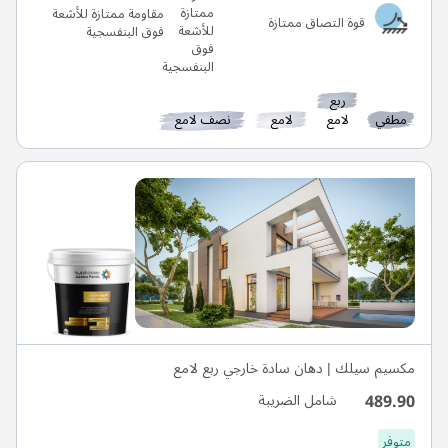
مقاومة ممتازة للأشعة
قوة التصاق ممتازة
فوق البنفسجية
ربع
مطفي
لامع
لامع
نصف لامع
مكسيم سيلك | دهان سادة خارجي ربع لامع
489.90
شامل الضريبة
متوفر