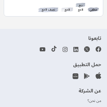
ربع
مطفي
لامع
لامع
نصف لامع
‫تابعونا‬
حمل التطبيق
عن الشركة
من نحن؟