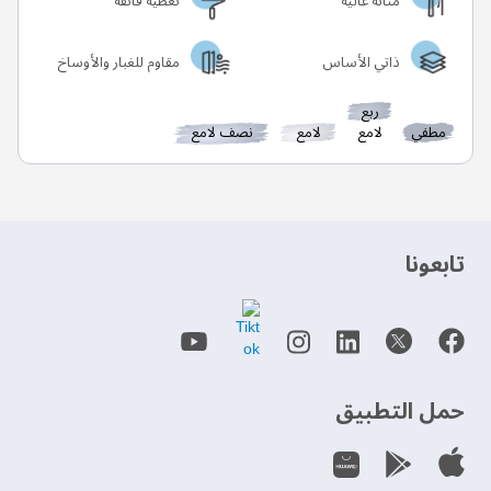
متانة عالية
تغطية فائقة
ذاتي الأساس
مقاوم للغبار والأوساخ
ربع
مطفي
لامع
لامع
نصف لامع
‫تابعونا‬
حمل التطبيق