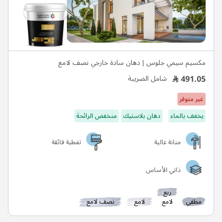
مكسيم سيمي جلوس | دهان سادة خارجي نصف لامع
491.05
شامل الضريبة
غير متوفر
يخفف بالماء
دهان بلاستيك
منخفض الرائحة
متانة عالية
تغطية فائقة
ذاتي الأساس
ربع
مطفي
لامع
لامع
نصف لامع