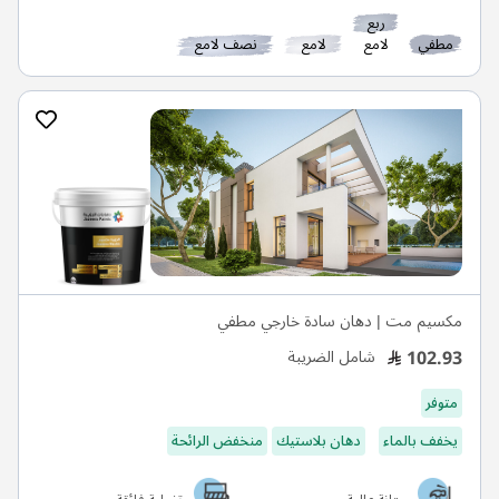
ربع
مطفي
لامع
لامع
نصف لامع
مكسيم مت | دهان سادة خارجي مطفي
102.93
شامل الضريبة
متوفر
يخفف بالماء
دهان بلاستيك
منخفض الرائحة