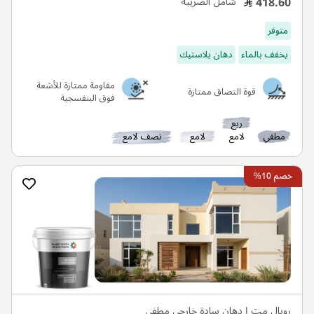
418.60
شامل الضريبة
متوفر
يخفف بالماء
دهان بلاستيك
مقاومة ممتازة للأشعة
قوة التصاق ممتازة
فوق البنفسجية
ربع
مطفي
لامع
لامع
نصف لامع
خصم 10%
رويال مت | دهان سادة خارجي مطفي