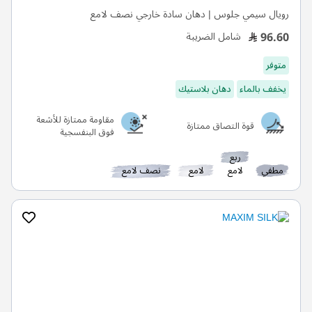
رويال سيمي جلوس | دهان سادة خارجي نصف لامع
96.60
شامل الضريبة
متوفر
يخفف بالماء
دهان بلاستيك
مقاومة ممتازة للأشعة
قوة التصاق ممتازة
فوق البنفسجية
ربع
مطفي
لامع
لامع
نصف لامع