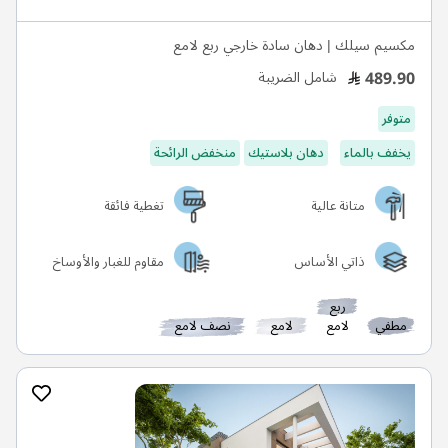
مكسيم سيلك | دهان سادة خارجي ربع لامع
489.90
شامل الضريبة
متوفر
يخفف بالماء
دهان بلاستيك
منخفض الرائحة
متانة عالية
تغطية فائقة
ذاتي الأساس
مقاوم للغبار والأوساخ
ربع
مطفي
لامع
لامع
نصف لامع