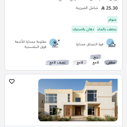
25.30
شامل الضريبة
متوفر
يخفف بالماء
دهان بلاستيك
مقاومة ممتازة للأشعة
قوة التصاق ممتازة
فوق البنفسجية
ربع
مطفي
لامع
لامع
نصف لامع