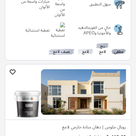
خيارات واسعة من
سهل التطبيق
الألوان
خالٍ من الفورمالدهيد
تغطية استثنائية
والأمونيا وAPEO
ربع
مطفي
لامع
لامع
نصف لامع
رويال جلوس | دهان سادة خارجي لامع