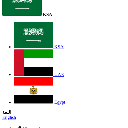
KSA
KSA
UAE
Egypt
اللغة
English