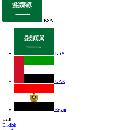
KSA
KSA
UAE
Egypt
اللغة
English