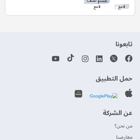
مستوٍ نصف
لامع
لامع
‫تابعونا‬
حمل التطبيق
عن الشركة
من نحن؟
‫معارضنا‬