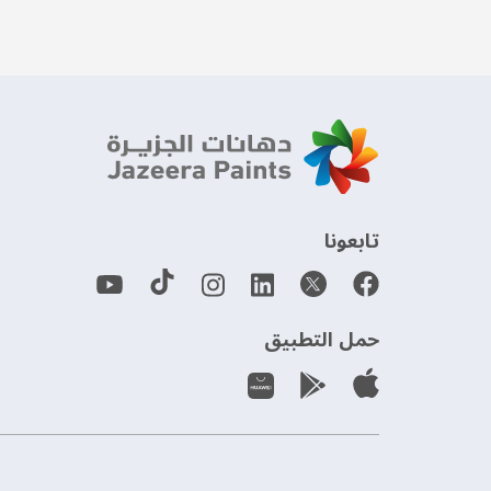
‫تابعونا‬
حمل التطبيق