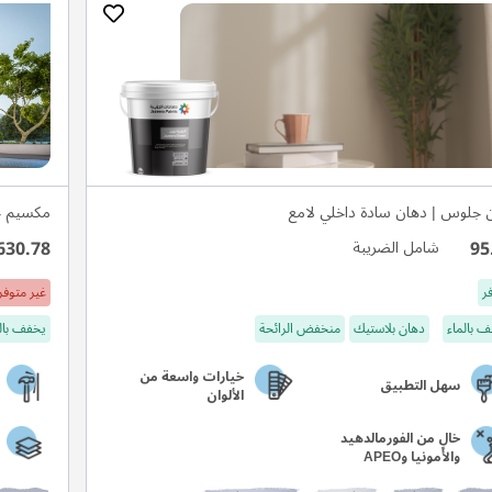
 جلوس | دهان سادة داخلي لامع
مكسيم ج
630.78
95
شامل الضريبة
ر
غير متوفر
 بالماء
دهان بلاستيك
منخفض الرائحة
يخفف بال
خيارات واسعة من
سهل التطبيق
الألوان
خالٍ من الفورمالدهيد
والأمونيا وAPEO