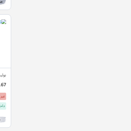
مط
بول
.67
غير 
داخل
ل