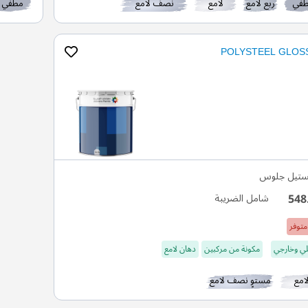
في
ربع لامع
لامع
نصف لامع
مطفي
يستيل جلوس
548
شامل الضريبة
متوفر
ي وخارجي
مكونة من مركبين
دهان لامع
امع
مستوٍ نصف لامع