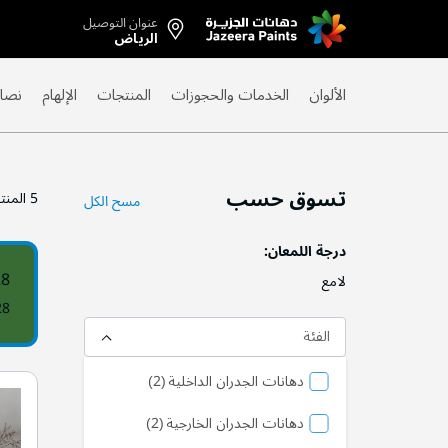
عنوان التوصيل
Skip
الرياض
to
Content
الألوان
الخدمات والحجوزات
المنتجات
الإلهام
نصائ
تسوق حسب
5
المنت
مسح الكل
درجة اللمعان
28
لامع
28
الفئة
منتج
دهانات الجدران الداخلية
2
منتج
دهانات الجدران الخارجية
2