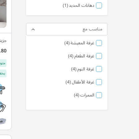
المنتج
دهانات الحديد
1
مناسب مع
جزيت
منتج
غرفة المعيشة
4
.80
منتج
غرفة الطعام
4
متوف
منتج
غرفة النوم
4
يخفف
منتج
غرفة الأطفال
4
منتج
الممرات
4
مط