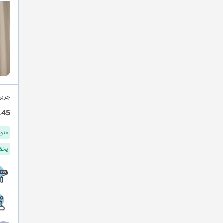
جرين
.45
متوف
يخفف