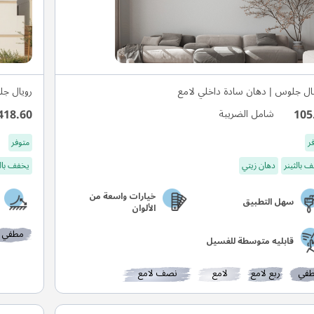
ال جلوس | دهان سادة داخلي لامع
رويال جل
418.60
105
شامل الضريبة
ر
متوفر
 بالثينر
دهان زيتي
يخفف بال
خيارات واسعة من
سهل التطبيق
الألوان
مطفي
قابليه متوسطة للغسيل
في
ربع لامع
لامع
نصف لامع