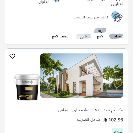
الألوان
قابليه متوسطة للغسيل
ربع
مطفي
لامع
لامع
نصف لامع
مكسيم مت | دهان سادة خارجي مطفي
102.93
شامل الضريبة
متوفر