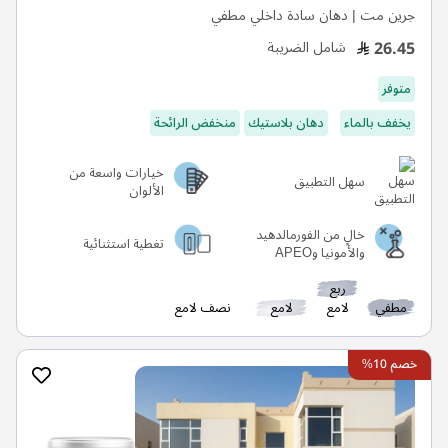
جرين مت | دهان سادة داخلي مطفي
26.45
شامل الضريبة
متوفر
يخفف بالماء
دهان بلاستيك
منخفض الرائحة
خيارات واسعة من
سهل التطبيق
الألوان
خالٍ من الفورمالدهيد
تغطية استثنائية
والأمونيا وAPEO
ربع
مطفي
لامع
لامع
نصف لامع
خصم 10%