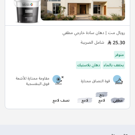
رويال مت | دهان سادة خارجي مطفي
25.30
شامل الضريبة
متوفر
يخفف بالماء
دهان بلاستيك
مقاومة ممتازة للأشعة
قوة التصاق ممتازة
فوق البنفسجية
ربع
مطفي
لامع
لامع
نصف لامع