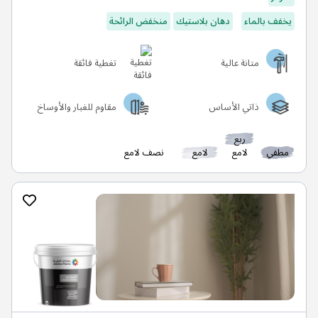
يخفف بالماء
دهان بلاستيك
منخفض الرائحة
متانة عالية
تغطية فائقة
ذاتي الأساس
مقاوم للغبار والأوساخ
ربع
مطفي
لامع
لامع
نصف لامع