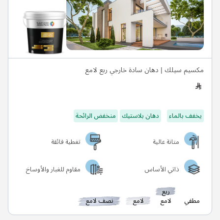
مكسيم سيلك | دهان سادة خارجي ربع لامع
يخفف بالماء
دهان بلاستيك
منخفض الرائحة
متانة عالية
تغطية فائقة
ذاتي الأساس
مقاوم للغبار والأوساخ
ربع
مطفي
لامع
لامع
نصف لامع