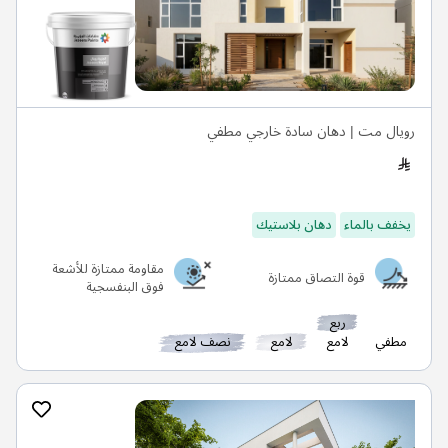
رويال مت | دهان سادة خارجي مطفي
يخفف بالماء
دهان بلاستيك
مقاومة ممتازة للأشعة
قوة التصاق ممتازة
فوق البنفسجية
ربع
مطفي
لامع
لامع
نصف لامع