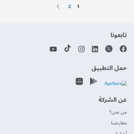
الصفحة
الصفحة
التالي
الصفحة
أنت تقرأ الصفحة حاليًا
2
1
‫تابعونا‬
حمل التطبيق
عن الشركة
من نحن؟
‫معارضنا‬
‫أخبارنا‬