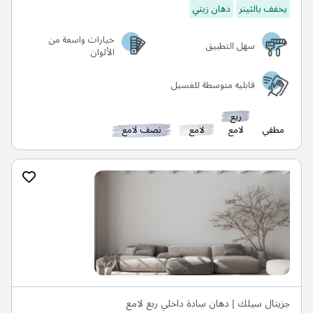
يخفف بالثينر
دهان زيتي
خيارات واسعة من
سهل التطبيق
الألوان
قابليه متوسطة للغسيل
ربع
مطفي
لامع
لامع
نصف لامع
جزيتال سيلك | دهان سادة داخلي ربع لامع