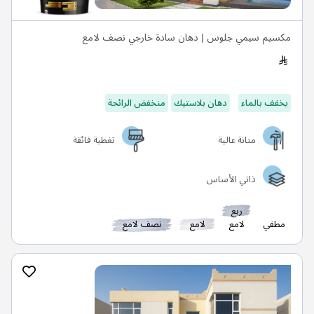
مكسيم سيمي جلوس | دهان سادة خارجي نصف لامع
يخفف بالماء
دهان بلاستيك
منخفض الرائحة
متانة عالية
تغطية فائقة
ذاتي الأساس
ربع
مطفي
لامع
لامع
نصف لامع