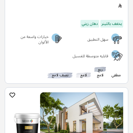
يخفف بالثينر
دهان زيتي
خيارات واسعة من
سهل التطبيق
الألوان
قابليه متوسطة للغسيل
ربع
مطفي
لامع
لامع
نصف لامع