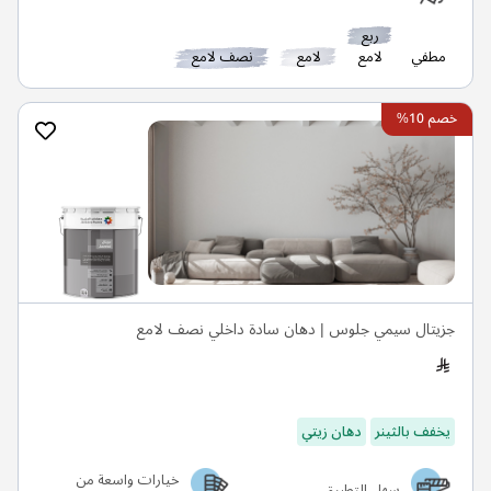
ربع
مطفي
لامع
لامع
نصف لامع
خصم 10%
جزيتال سيمي جلوس | دهان سادة داخلي نصف لامع
يخفف بالثينر
دهان زيتي
خيارات واسعة من
سهل التطبيق