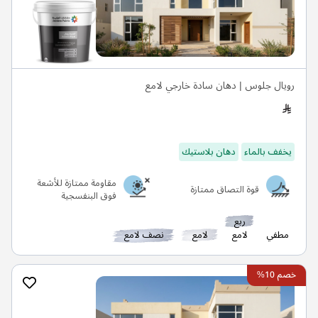
رويال جلوس | دهان سادة خارجي لامع
يخفف بالماء
دهان بلاستيك
مقاومة ممتازة للأشعة
قوة التصاق ممتازة
فوق البنفسجية
ربع
مطفي
لامع
لامع
نصف لامع
خصم 10%