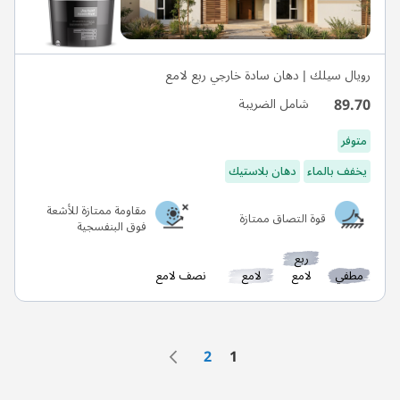
رويال سيلك | دهان سادة خارجي ربع لامع
89.70
شامل الضريبة
متوفر
يخفف بالماء
دهان بلاستيك
مقاومة ممتازة للأشعة
قوة التصاق ممتازة
فوق البنفسجية
ربع
مطفي
لامع
لامع
نصف لامع
الصفحة
الصفحة
التالي
الصفحة
أنت تقرأ الصفحة حاليًا
2
1