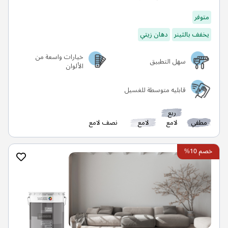
متوفر
يخفف بالثينر
دهان زيتي
خيارات واسعة من
سهل التطبيق
الألوان
قابليه متوسطة للغسيل
ربع
مطفي
لامع
لامع
نصف لامع
خصم 10%