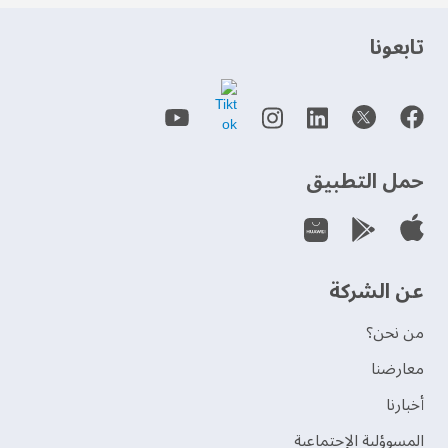
‫تابعونا‬
حمل التطبيق
عن الشركة
من نحن؟
‫معارضنا‬
‫أخبارنا‬
المسوؤلية الإجتماعية