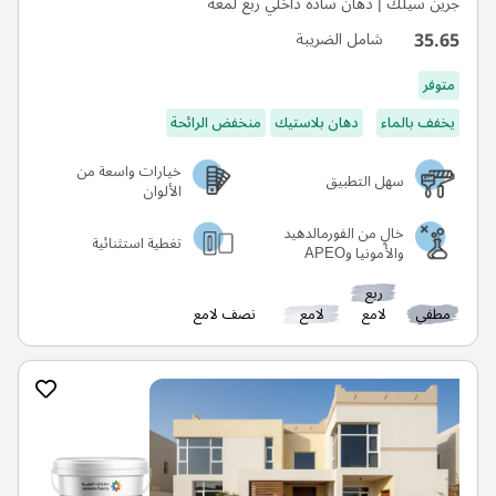
جرين سيلك | دهان سادة داخلي ربع لمعة
35.65
شامل الضريبة
متوفر
يخفف بالماء
دهان بلاستيك
منخفض الرائحة
خيارات واسعة من
سهل التطبيق
الألوان
خالٍ من الفورمالدهيد
تغطية استثنائية
والأمونيا وAPEO
ربع
مطفي
لامع
لامع
نصف لامع