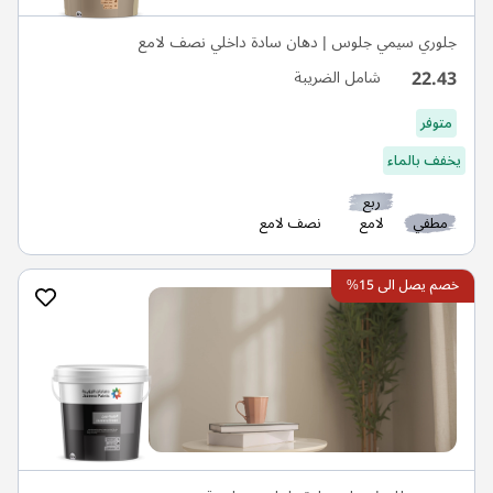
جلوري سيمي جلوس | دهان سادة داخلي نصف لامع
22.43
شامل الضريبة
متوفر
يخفف بالماء
ربع
مطفي
لامع
نصف لامع
خصم يصل الى 15%