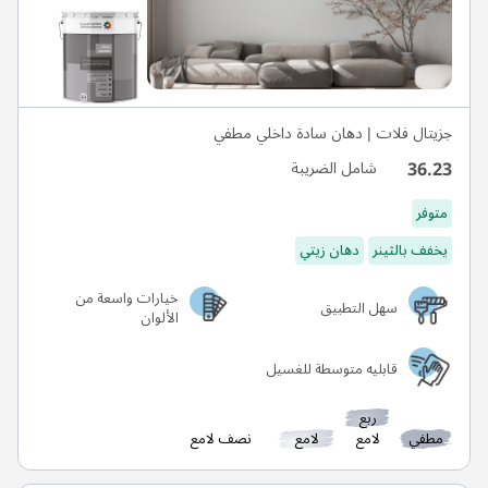
جزيتال فلات | دهان سادة داخلي مطفي
36.23
شامل الضريبة
متوفر
يخفف بالثينر
دهان زيتي
خيارات واسعة من
سهل التطبيق
الألوان
قابليه متوسطة للغسيل
ربع
مطفي
لامع
لامع
نصف لامع