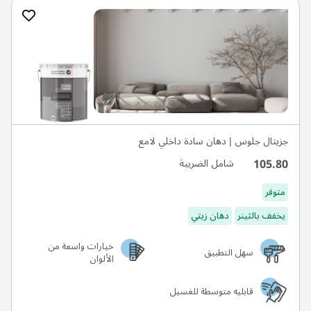
جزيتال جلوس | دهان سادة داخلي لامع
105.80
شامل الضريبة
متوفر
يخفف بالثينر
دهان زيتي
خيارات واسعة من
سهل التطبيق
الألوان
قابليه متوسطة للغسيل