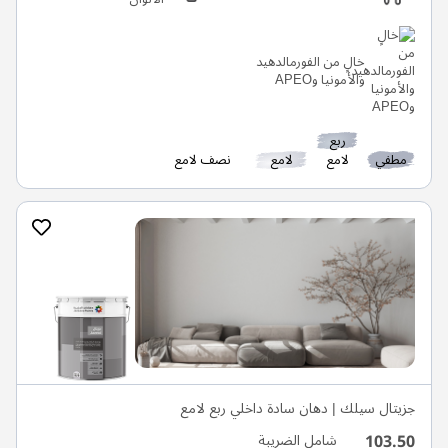
خالٍ من الفورمالدهيد
والأمونيا وAPEO
ربع
مطفي
لامع
لامع
نصف لامع
جزيتال سيلك | دهان سادة داخلي ربع لامع
103.50
شامل الضريبة