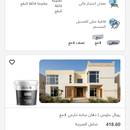
معدل انتشار عالي
مقاومة فائقة للبقع
قابلية مثلى للغسيل
المستمر
ربع
مطفي
لامع
نصف لامع
رويال جلوس | دهان سادة خارجي لامع
418.60
شامل الضريبة