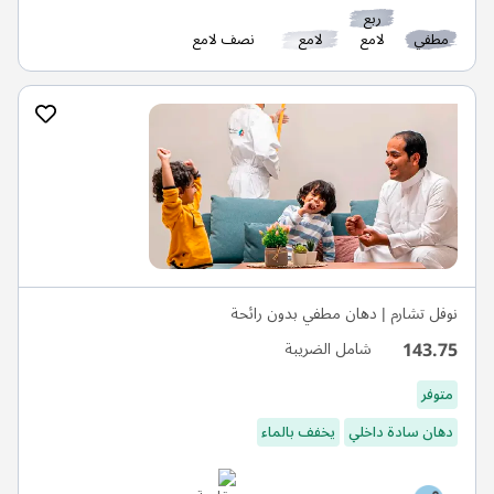
ربع
مطفي
لامع
لامع
نصف لامع
نوفل تشارم | دهان مطفي بدون رائحة
143.75
شامل الضريبة
متوفر
دهان سادة داخلي
يخفف بالماء