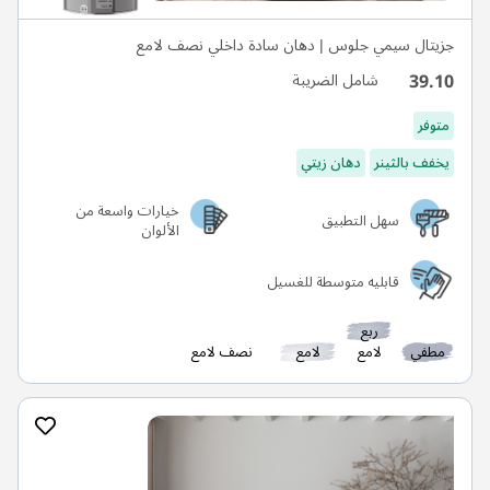
جزيتال سيمي جلوس | دهان سادة داخلي نصف لامع
39.10
شامل الضريبة
متوفر
يخفف بالثينر
دهان زيتي
خيارات واسعة من
سهل التطبيق
الألوان
قابليه متوسطة للغسيل
ربع
مطفي
لامع
لامع
نصف لامع