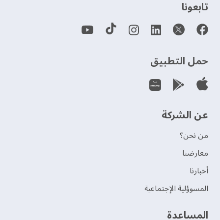
‫تابعونا‬
حمل التطبيق
عن الشركة
من نحن؟
‫معارضنا‬
‫أخبارنا‬
المسوؤلية الإجتماعية
‫المساعدة‬