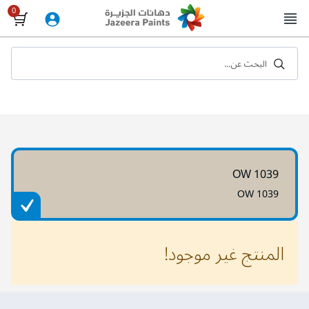
Skip
to
Content
البحث عن...
OW 1039
OW 1039
المنتج غير موجود!