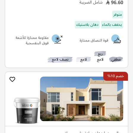
96.60
شامل الضريبة
متوفر
يخفف بالماء
دهان بلاستيك
مقاومة ممتازة للأشعة
قوة التصاق ممتازة
فوق البنفسجية
ربع
مطفي
لامع
لامع
نصف لامع
خصم 10%