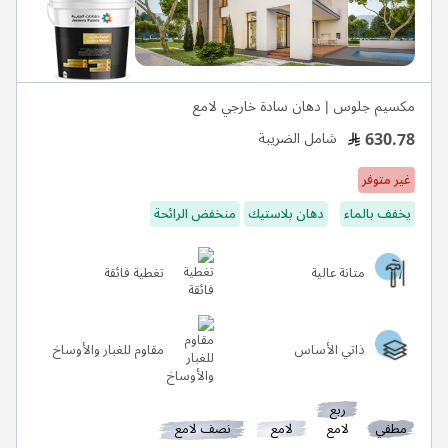
مكسيم جلوس | دهان سادة خارجي لامع
630.78
شامل الضريبة
غير متوفر
يخفف بالماء
دهان بلاستيك
منخفض الرائحة
متانة عالية
تغطية فائقة
ذاتي الأساس
مقاوم للغبار والأوساخ
ربع
مطفي
لامع
لامع
نصف لامع