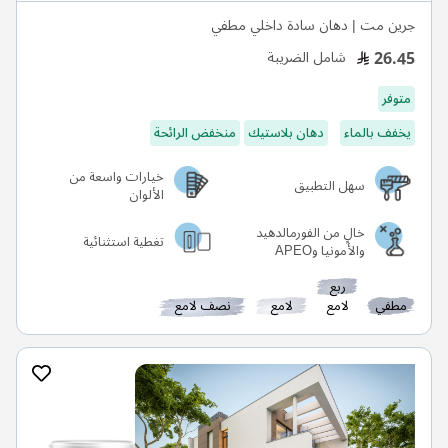
جرين مت | دهان سادة داخلي مطفي
26.45
شامل الضريبة
متوفر
يخفف بالماء
دهان بلاستيك
منخفض الرائحة
خيارات واسعة من
سهل التطبيق
الألوان
خالٍ من الفورمالدهيد
تغطية استثنائية
والأمونيا وAPEO
ربع
مطفي
لامع
لامع
نصف لامع