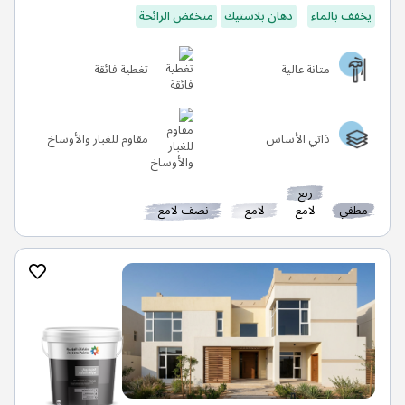
يخفف بالماء
دهان بلاستيك
منخفض الرائحة
متانة عالية
تغطية فائقة
ذاتي الأساس
مقاوم للغبار والأوساخ
ربع
مطفي
لامع
لامع
نصف لامع