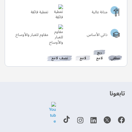
متانة عالية
تغطية فائقة
ذاتي الأساس
مقاوم للغبار والأوساخ
ربع
مطفي
لامع
لامع
نصف لامع
‫تابعونا‬