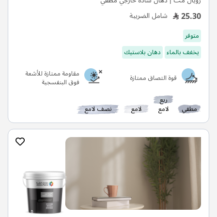
رويال مت | دهان سادة خارجي مطفي
25.30
شامل الضريبة
متوفر
يخفف بالماء
دهان بلاستيك
مقاومة ممتازة للأشعة
قوة التصاق ممتازة
فوق البنفسجية
ربع
مطفي
لامع
لامع
نصف لامع