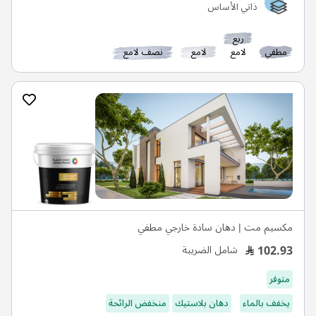
ذاتي الأساس
ربع
مطفي
لامع
لامع
نصف لامع
مكسيم مت | دهان سادة خارجي مطفي
102.93
شامل الضريبة
متوفر
يخفف بالماء
دهان بلاستيك
منخفض الرائحة