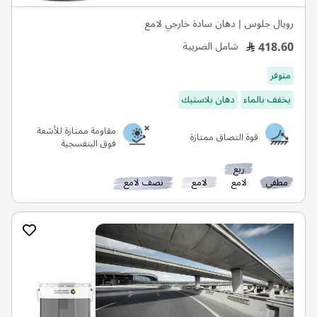
رويال جلوس | دهان سادة خارجي لامع
418.60
شامل الضريبة
متوفر
يخفف بالماء
دهان بلاستيك
مقاومة ممتازة للأشعة
قوة التصاق ممتازة
فوق البنفسجية
ربع
مطفي
لامع
لامع
نصف لامع