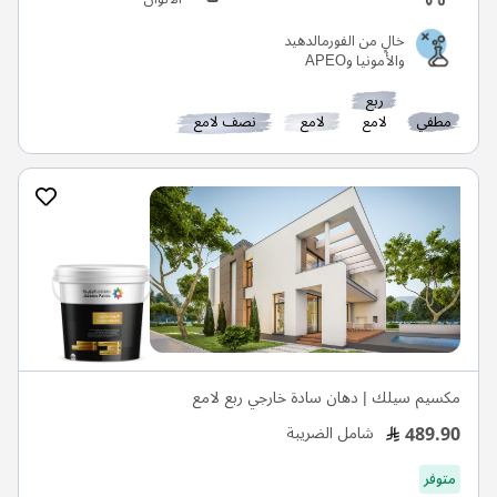
خالٍ من الفورمالدهيد
والأمونيا وAPEO
ربع
مطفي
لامع
لامع
نصف لامع
مكسيم سيلك | دهان سادة خارجي ربع لامع
489.90
شامل الضريبة
متوفر